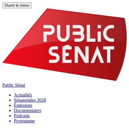
Ouvrir le menu
Public Sénat
Actualités
Sénatoriales 2026
Émissions
Documentaires
Podcasts
Programme