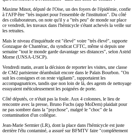
Maxime Minot, député de l'Oise, un des foyers de l'épidémie, confie
à l'AFP être "très inquiet pour l'ensemble de l'institution". Du côté
des collaborateurs, on note qu'il y a "très peu" de monde sur place
ce vendredi, les travaux dans l'hémicycle s'étant achevés la veille sur
les retraites.
Mais le niveau d'inquiétude est "élevé" voire "très élevé", rapporte
Gonzague de Chantérac, du syndicat CFTC, même si depuis une
semaine "tout le monde garde davantage ses distances", selon Astrid
Morne (UNSA-USCP).
Vendredi matin, avant la décision de reporter les visites, une classe
de CM2 parisienne déambulait encore dans le Palais Bourbon. "On
suit les consignes et on reste vigilants", rapportaient les
accompagnatrices, tandis que non loin de là, des agents de nettoyage
essuyaient méticuleusement les poignées de porte.
Côté députés, ce n'était pas la foule. Aux 4 colonnes, le lieu de
rencontre avec la presse, Bruno Fuchs (app MoDem) plaidait pour
ne pas sombrer dans la "psychose", malgré le "choc" de la
contamination d'un collègue.
Jean-Marie Sermier (LR), dont la place dans l'hémicycle est juste
derrière l'élu contaminé, a assuré sur BFMTV faire "complètement