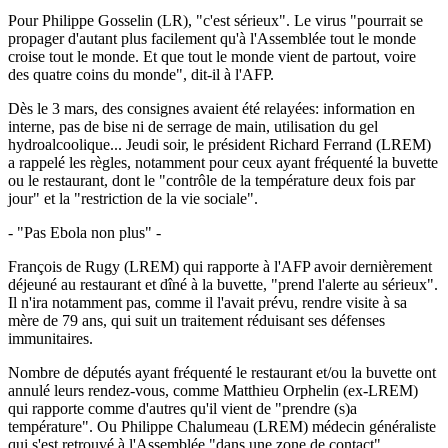
Pour Philippe Gosselin (LR), "c'est sérieux". Le virus "pourrait se
propager d'autant plus facilement qu'à l'Assemblée tout le monde
croise tout le monde. Et que tout le monde vient de partout, voire
des quatre coins du monde", dit-il à l'AFP.
Dès le 3 mars, des consignes avaient été relayées: information en
interne, pas de bise ni de serrage de main, utilisation du gel
hydroalcoolique... Jeudi soir, le président Richard Ferrand (LREM)
a rappelé les règles, notamment pour ceux ayant fréquenté la buvette
ou le restaurant, dont le "contrôle de la température deux fois par
jour" et la "restriction de la vie sociale".
- "Pas Ebola non plus" -
François de Rugy (LREM) qui rapporte à l'AFP avoir dernièrement
déjeuné au restaurant et dîné à la buvette, "prend l'alerte au sérieux".
Il n'ira notamment pas, comme il l'avait prévu, rendre visite à sa
mère de 79 ans, qui suit un traitement réduisant ses défenses
immunitaires.
Nombre de députés ayant fréquenté le restaurant et/ou la buvette ont
annulé leurs rendez-vous, comme Matthieu Orphelin (ex-LREM)
qui rapporte comme d'autres qu'il vient de "prendre (s)a
température". Ou Philippe Chalumeau (LREM) médecin généraliste
qui s'est retrouvé à l'Assemblée "dans une zone de contact".