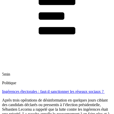
5min
Politique
Ingérences électorales : faut-il sanctionner les réseaux sociaux ?
Après trois opérations de désinformation en quelques jours ciblant
des candidats déclarés ou pressentis à l’élection présidentielle,
Sébastien Lecornu a rappelé que la lutte contre les ingérences était
une priorité. La gauche appelle le gouvernement à en faire plus et à