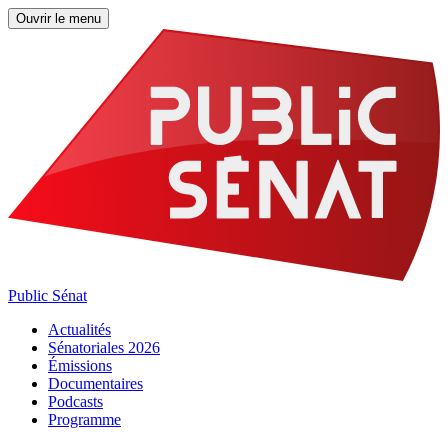
Ouvrir le menu
Public Sénat
Actualités
Sénatoriales 2026
Émissions
Documentaires
Podcasts
Programme