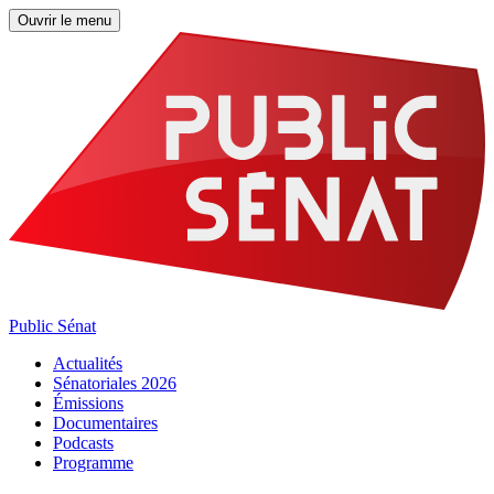
Ouvrir le menu
Public Sénat
Actualités
Sénatoriales 2026
Émissions
Documentaires
Podcasts
Programme