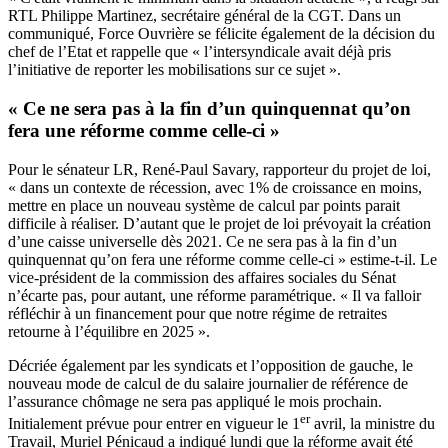
RTL Philippe Martinez, secrétaire général de la CGT. Dans un
communiqué, Force Ouvrière se félicite également de la décision du
chef de l’Etat et rappelle que « l’intersyndicale avait déjà pris
l’initiative de reporter les mobilisations sur ce sujet ».
« Ce ne sera pas à la fin d’un quinquennat qu’on
fera une réforme comme celle-ci »
Pour le sénateur LR, René-Paul Savary, rapporteur du projet de loi,
« dans un contexte de récession, avec 1% de croissance en moins,
mettre en place un nouveau système de calcul par points parait
difficile à réaliser. D’autant que le projet de loi prévoyait la création
d’une caisse universelle dès 2021. Ce ne sera pas à la fin d’un
quinquennat qu’on fera une réforme comme celle-ci » estime-t-il. Le
vice-président de la commission des affaires sociales du Sénat
n’écarte pas, pour autant, une réforme paramétrique. « Il va falloir
réfléchir à un financement pour que notre régime de retraites
retourne à l’équilibre en 2025 ».
Décriée également par les syndicats et l’opposition de gauche, le
nouveau mode de calcul de du salaire journalier de référence de
l’assurance chômage ne sera pas appliqué le mois prochain.
er
Initialement prévue pour entrer en vigueur le 1
avril, la ministre du
Travail, Muriel Pénicaud a indiqué lundi que la réforme avait été