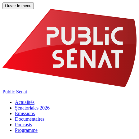
Ouvrir le menu
Public Sénat
Actualités
Sénatoriales 2026
Émissions
Documentaires
Podcasts
Programme