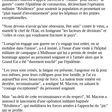
guerre" contre l'épidémie de coronavirus, déclenchant l'opération
militaire "Résilience" pour soutenir la population et promettant un
"plan massif d'investissement" pour les hôpitaux et des primes
exceptionnelles.
"Nous devons n'avoir qu'une obsession, être unis" contre le virus, a
martelé le chef de l'Etat, en fustigeant "les facteurs de divisions" et
"celles et ceux qui voudraient fracturer le pays".
"Lorsqu'on engage une guerre on s'y engage tout entier, on se
mobilise dans l'union", a-t-il insisté, à l'issue d'une visite à l'hôpital
militaire de campagne à Mulhouse qui lui a permis de rendre un
hommage appuyé au personnel soignant et à l'armée alors que le
Grand Est a été "durement touché" par l'épidémie.
"Les yeux sont cernés, la fatigue est présente, l'angoisse est là pour
eux-mêmes, pour leurs collègues pour leur famille, je l'ai vu
aujourd'hui avec beaucoup de force. La nation toute entière est
derrière, reconnaissante", a souligné M. Macron, en saluant le
"courage exceptionnel" du personnel soignant.
Mais "au-delà de cette reconnaissance et du respect", M. Macron a
annoncé le lancement d'une opération militaire baptisée
"Résilience", qui mobilisera les forces armées à l'approche du "pic"
qui se profile.