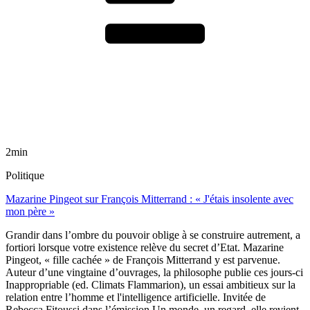
2min
Politique
Mazarine Pingeot sur François Mitterrand : « J'étais insolente avec
mon père »
Grandir dans l’ombre du pouvoir oblige à se construire autrement, a
fortiori lorsque votre existence relève du secret d’Etat. Mazarine
Pingeot, « fille cachée » de François Mitterrand y est parvenue.
Auteur d’une vingtaine d’ouvrages, la philosophe publie ces jours-ci
Inappropriable (ed. Climats Flammarion), un essai ambitieux sur la
relation entre l’homme et l'intelligence artificielle. Invitée de
Rebecca Fitoussi dans l’émission Un monde, un regard, elle revient