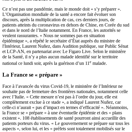
Ce n’est pas une pandémie, mais le monde doit « s’y préparer ».
L’Organisation mondiale de la santé a encore fait évoluer son
discours, après la multiplication de cas, ces derniers jours, de
patients atteints du coronavirus en dehors de Chine, en Corée du sud
et dans le nord de l’Italie notamment. En France, les autorités se
veulent rassurantes. « Nous ne sommes pas en situation
épidémique », a répété le secrétaire d’État auprès du ministre de
l'Intérieur, Laurent Nuñez, dans Audition publique, sur Public Sénat
et LCP-AN, en partenariat avec Le Figaro Live. Selon le ministère
de la Santé, il n’y a plus aucun malade identifié sur le territoire
e
national ce lundi soir, après la guérison d’un 11
malade.
La France se « prépare »
Face à l’avancée du virus Covid-19, le ministère de l’Intérieur ne
souhaite pas de fermeture des frontières nationales, notamment celle
avec l’Italie. « Cette mesure n’est pas à l’ordre du jour, elle est
complètement exclue à ce stade », a indiqué Laurent Nuñez, car
celle-ci n’aurait « pas d’impact en termes d’efficacité ». Néanmoins,
la France se « prépare » à une éventuelle épidémie et des « plans
existent ». 108 établissements de santé pourront ainsi accueillir des
patients porteurs du virus. « Le gouvernement se prépare sur tous les
aspects », selon lui, et les « préfets sont totalement mobilisés sur le