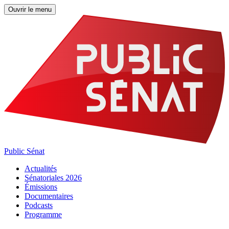
Ouvrir le menu
Public Sénat
Actualités
Sénatoriales 2026
Émissions
Documentaires
Podcasts
Programme