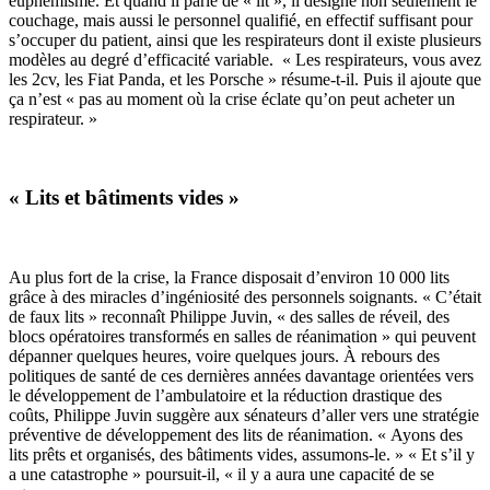
euphémisme. Et quand il parle de « lit », il désigne non seulement le
couchage, mais aussi le personnel qualifié, en effectif suffisant pour
s’occuper du patient, ainsi que les respirateurs dont il existe plusieurs
modèles au degré d’efficacité variable. « Les respirateurs, vous avez
les 2cv, les Fiat Panda, et les Porsche » résume-t-il. Puis il ajoute que
ça n’est « pas au moment où la crise éclate qu’on peut acheter un
respirateur. »
« Lits et bâtiments vides »
Au plus fort de la crise, la France disposait d’environ 10 000 lits
grâce à des miracles d’ingéniosité des personnels soignants. « C’était
de faux lits » reconnaît Philippe Juvin, « des salles de réveil, des
blocs opératoires transformés en salles de réanimation » qui peuvent
dépanner quelques heures, voire quelques jours. À rebours des
politiques de santé de ces dernières années davantage orientées vers
le développement de l’ambulatoire et la réduction drastique des
coûts, Philippe Juvin suggère aux sénateurs d’aller vers une stratégie
préventive de développement des lits de réanimation. « Ayons des
lits prêts et organisés, des bâtiments vides, assumons-le. » « Et s’il y
a une catastrophe » poursuit-il, « il y a aura une capacité de se