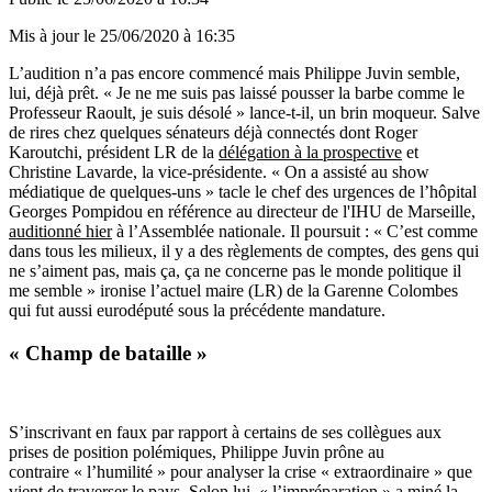
Mis à jour le
25/06/2020 à 16:35
L’audition n’a pas encore commencé mais Philippe Juvin semble,
lui, déjà prêt. « Je ne me suis pas laissé pousser la barbe comme le
Professeur Raoult, je suis désolé » lance-t-il, un brin moqueur. Salve
de rires chez quelques sénateurs déjà connectés dont Roger
Karoutchi, président LR de la
délégation à la prospective
et
Christine Lavarde, la vice-présidente. « On a assisté au show
médiatique de quelques-uns » tacle le chef des urgences de l’hôpital
Georges Pompidou en référence au directeur de l'IHU de Marseille,
auditionné hier
à l’Assemblée nationale. Il poursuit : « C’est comme
dans tous les milieux, il y a des règlements de comptes, des gens qui
ne s’aiment pas, mais ça, ça ne concerne pas le monde politique il
me semble » ironise l’actuel maire (LR) de la Garenne Colombes
qui fut aussi eurodéputé sous la précédente mandature.
« Champ de bataille »
S’inscrivant en faux par rapport à certains de ses collègues aux
prises de position polémiques, Philippe Juvin prône au
contraire « l’humilité » pour analyser la crise « extraordinaire » que
vient de traverser le pays. Selon lui, « l’impréparation » a miné la