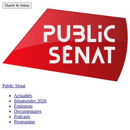
Ouvrir le menu
Public Sénat
Actualités
Sénatoriales 2026
Émissions
Documentaires
Podcasts
Programme