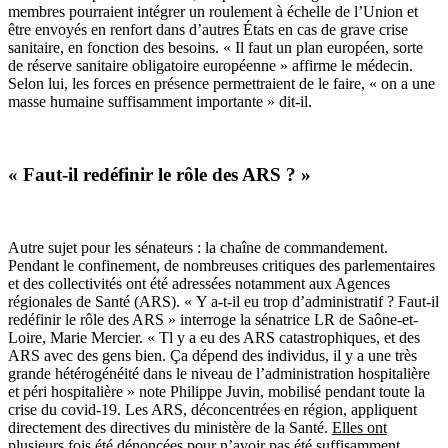
membres pourraient intégrer un roulement à échelle de l’Union et
être envoyés en renfort dans d’autres États en cas de grave crise
sanitaire, en fonction des besoins. « Il faut un plan européen, sorte
de réserve sanitaire obligatoire européenne » affirme le médecin.
Selon lui, les forces en présence permettraient de le faire, « on a une
masse humaine suffisamment importante » dit-il.
« Faut-il redéfinir le rôle des ARS ? »
Autre sujet pour les sénateurs : la chaîne de commandement.
Pendant le confinement, de nombreuses critiques des parlementaires
et des collectivités ont été adressées notamment aux Agences
régionales de Santé (ARS). « Y a-t-il eu trop d’administratif ? Faut-il
redéfinir le rôle des ARS » interroge la sénatrice LR de Saône-et-
Loire, Marie Mercier. « Tl y a eu des ARS catastrophiques, et des
ARS avec des gens bien. Ça dépend des individus, il y a une très
grande hétérogénéité dans le niveau de l’administration hospitalière
et péri hospitalière » note Philippe Juvin, mobilisé pendant toute la
crise du covid-19. Les ARS, déconcentrées en région, appliquent
directement des directives du ministère de la Santé.
Elles ont
plusieurs fois été dénoncées
pour n’avoir pas été suffisamment