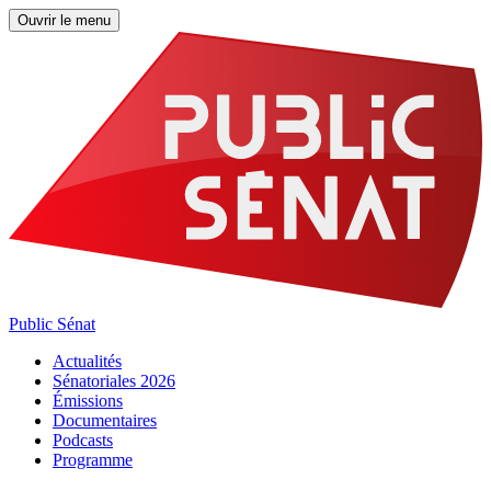
Ouvrir le menu
Public Sénat
Actualités
Sénatoriales 2026
Émissions
Documentaires
Podcasts
Programme