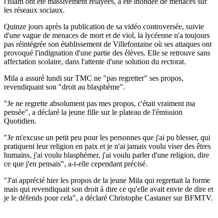
l'islam ont été massivement relayées, a été inondée de menaces sur
les réseaux sociaux.
Quinze jours après la publication de sa vidéo controversée, suivie
d'une vague de menaces de mort et de viol, la lycéenne n'a toujours
pas réintégrée son établissement de Villefontaine où ses attaques ont
provoqué l'indignation d'une partie des élèves. Elle se retrouve sans
affectation scolaire, dans l'attente d'une solution du rectorat.
Mila a assuré lundi sur TMC ne "pas regretter" ses propos,
revendiquant son "droit au blasphème".
"Je ne regrette absolument pas mes propos, c'était vraiment ma
pensée", a déclaré la jeune fille sur le plateau de l'émission
Quotidien.
"Je m'excuse un petit peu pour les personnes que j'ai pu blesser, qui
pratiquent leur religion en paix et je n'ai jamais voulu viser des êtres
humains, j'ai voulu blasphémer, j'ai voulu parler d'une religion, dire
ce que j'en pensais", a-t-elle cependant précisé.
"J'ai apprécié hier les propos de la jeune Mila qui regrettait la forme
mais qui revendiquait son droit à dire ce qu'elle avait envie de dire et
je le défends pour cela", a déclaré Christophe Castaner sur BFMTV.