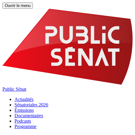
Ouvrir le menu
Public Sénat
Actualités
Sénatoriales 2026
Émissions
Documentaires
Podcasts
Programme