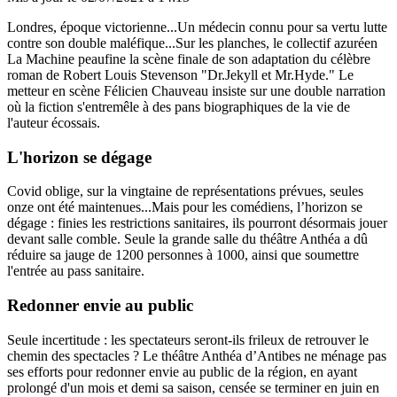
Londres, époque victorienne...Un médecin connu pour sa vertu lutte
contre son double maléfique...Sur les planches, le collectif azuréen
La Machine peaufine la scène finale de son adaptation du célèbre
roman de Robert Louis Stevenson "Dr.Jekyll et Mr.Hyde." Le
metteur en scène Félicien Chauveau insiste sur une double narration
où la fiction s'entremêle à des pans biographiques de la vie de
l'auteur écossais.
L'horizon se dégage
Covid oblige, sur la vingtaine de représentations prévues, seules
onze ont été maintenues...Mais pour les comédiens, l’horizon se
dégage : finies les restrictions sanitaires, ils pourront désormais jouer
devant salle comble. Seule la grande salle du théâtre Anthéa a dû
réduire sa jauge de 1200 personnes à 1000, ainsi que soumettre
l'entrée au pass sanitaire.
Redonner envie au public
Seule incertitude : les spectateurs seront-ils frileux de retrouver le
chemin des spectacles ? Le théâtre Anthéa d’Antibes ne ménage pas
ses efforts pour redonner envie au public de la région, en ayant
prolongé d'un mois et demi sa saison, censée se terminer en juin en