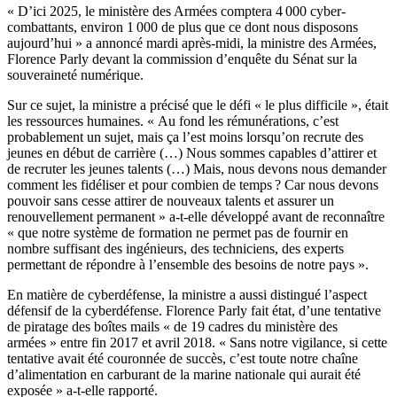
« D’ici 2025, le ministère des Armées comptera 4 000 cyber-
combattants, environ 1 000 de plus que ce dont nous disposons
aujourd’hui » a annoncé mardi après-midi, la ministre des Armées,
Florence Parly devant la commission d’enquête du Sénat sur la
souveraineté numérique.
Sur ce sujet, la ministre a précisé que le défi « le plus difficile », était
les ressources humaines. « Au fond les rémunérations, c’est
probablement un sujet, mais ça l’est moins lorsqu’on recrute des
jeunes en début de carrière (…) Nous sommes capables d’attirer et
de recruter les jeunes talents (…) Mais, nous devons nous demander
comment les fidéliser et pour combien de temps ? Car nous devons
pouvoir sans cesse attirer de nouveaux talents et assurer un
renouvellement permanent » a-t-elle développé avant de reconnaître
« que notre système de formation ne permet pas de fournir en
nombre suffisant des ingénieurs, des techniciens, des experts
permettant de répondre à l’ensemble des besoins de notre pays ».
En matière de cyberdéfense, la ministre a aussi distingué l’aspect
défensif de la cyberdéfense. Florence Parly fait état, d’une tentative
de piratage des boîtes mails « de 19 cadres du ministère des
armées » entre fin 2017 et avril 2018. « Sans notre vigilance, si cette
tentative avait été couronnée de succès, c’est toute notre chaîne
d’alimentation en carburant de la marine nationale qui aurait été
exposée » a-t-elle rapporté.