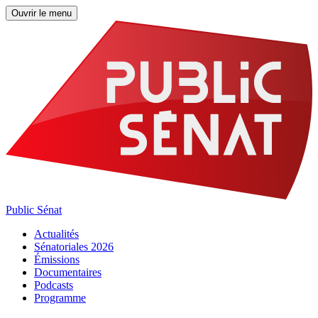
Ouvrir le menu
Public Sénat
Actualités
Sénatoriales 2026
Émissions
Documentaires
Podcasts
Programme