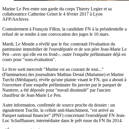
Marine Le Pen entre son garde du corps Thierry Legier et sa
collaboratrice Catherine Griset le 4 février 2017 à Lyon
AFP/Archives
Contrairement à François Fillon, la candidate FN à la présidentielle a
refusé de se rendre à une convocation des juges le 10 mars.
Mardi, Le Monde a révélé que le fisc contestait l'évaluation du
patrimoine immobilier de l'eurodéputée et de son père Jean-Marie Le
Pen --avec qui elle est en froid--, outre l'enquête préliminaire déjà en
cours pour "sous-évaluation".
Le livre sorti mercredi "Marine est au courant de tout..."
(Flammarion) des journalistes Mathias Destal (Marianne) et Marine
Turchi (Médiapart), révèle qu'une plainte visant le FN, qui a abouti à
l'ouverture d'une enquête préliminaire fin janvier par le parquet de
Nanterre, a été déposée pour "travail dissimulé" par l'ancien
chauffeur de Jean-Marie Le Pen.
Autre information, confirmée de source proche du dossier : un
signalement Tracfin, la cellule anti-blanchiment, "est arrivé au
Parquet national financier" (PNF) concernant l'eurodéputé FN Jean-
Luc Schaffhauser, intermédiaire dans le prêt russe du FN fin 2014.