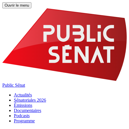
Ouvrir le menu
Public Sénat
Actualités
Sénatoriales 2026
Émissions
Documentaires
Podcasts
Programme