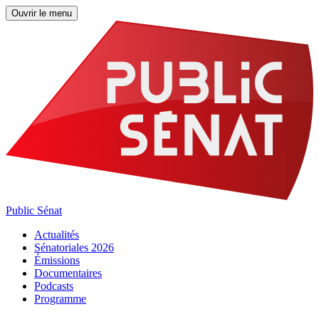
Ouvrir le menu
Public Sénat
Actualités
Sénatoriales 2026
Émissions
Documentaires
Podcasts
Programme