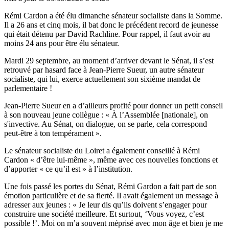
Rémi Cardon a été élu dimanche sénateur socialiste dans la Somme.
Il a 26 ans et cinq mois, il bat donc le précédent record de jeunesse
qui était détenu par David Rachline. Pour rappel, il faut avoir au
moins 24 ans pour être élu sénateur.
Mardi 29 septembre, au moment d’arriver devant le Sénat, il s’est
retrouvé par hasard face à Jean-Pierre Sueur, un autre sénateur
socialiste, qui lui, exerce actuellement son sixième mandat de
parlementaire !
Jean-Pierre Sueur en a d’ailleurs profité pour donner un petit conseil
à son nouveau jeune collègue : « À l’Assemblée [nationale], on
s'invective. Au Sénat, on dialogue, on se parle, cela correspond
peut-être à ton tempérament ».
Le sénateur socialiste du Loiret a également conseillé à Rémi
Cardon « d’être lui-même », même avec ces nouvelles fonctions et
d’apporter « ce qu’il est » à l’institution.
Une fois passé les portes du Sénat, Rémi Gardon a fait part de son
émotion particulière et de sa fierté. Il avait également un message à
adresser aux jeunes : « Je leur dis qu’ils doivent s’engager pour
construire une société meilleure. Et surtout, ‘Vous voyez, c’est
possible !’. Moi on m’a souvent méprisé avec mon âge et bien je me