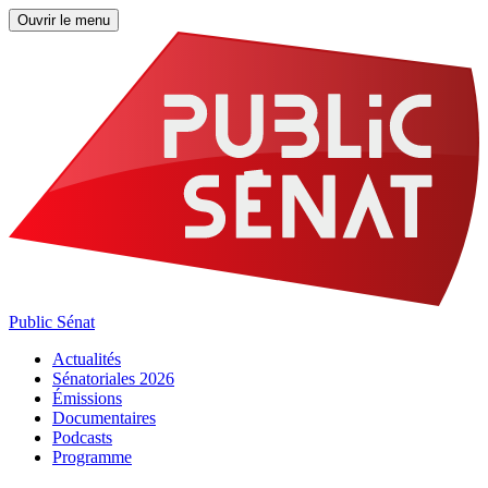
Ouvrir le menu
Public Sénat
Actualités
Sénatoriales 2026
Émissions
Documentaires
Podcasts
Programme