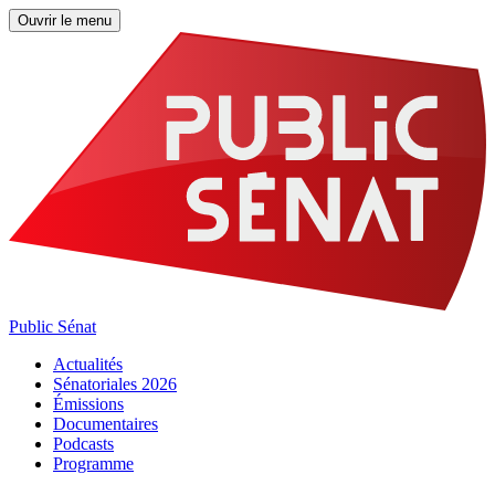
Ouvrir le menu
Public Sénat
Actualités
Sénatoriales 2026
Émissions
Documentaires
Podcasts
Programme