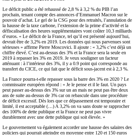
Le déficit public a été rehaussé de 2,8 % à 3,2 % du PIB l’an
prochain, tenant compte des annonces d’Emmanuel Macron sur le
pouvoir d’achat. Le gel de la CSG pour des retraités, l’annulation de
la hausse de la taxe carbone, l’extension de la prime d’activité et la
défiscalisation des heures supplémentaires vont coûter 10,3 milliards
d’euros. « Le déficit de la France, tel qu’il est présenté aujourd’hui,
devrait être de 3,2% en 2019. Les données qui nous parvenues sont
sérieuses » affirme Pierre Moscovici. Il ajoute : « 3,2% c’est déjà un
chiffre élevé. C’est au-dessus des 3% et la France sera la seule en
2019 à repasser les 3% en 2019. Je veux souligner un facteur
atténuant : à l’intérieur des 3%, il y a 0.9 point qui corresponde au
transfert du CICE, ce qui fait que le déficit sous-jacent est à 2,3 %.
La France pourra-t-elle repasser sous la barre des 3% en 2020 ? Le
commissaire européen répond : « Je le pense et il le faut. Un pays
peut passer au-dessus des 3% sur un an mais ne peut pas être deux
ans de suite au-dessus de 3% car on rebascule dans une procédure
de déficit excessif. Dès lors que ce dépassement est temporaire et
limité, il est acceptable (…) A 3,2% on va sans doute se rapprocher
des 100% de dette publique et la France ne peut pas vivre
durablement avec une dette publique qui soit élevée. »
Le gouvernement va également accorder une hausse des salaires des
policiers qui pourrait atteindre en moyenne entre 120 et 150 euros