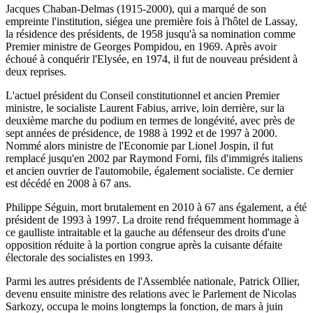
Jacques Chaban-Delmas (1915-2000), qui a marqué de son
empreinte l'institution, siégea une première fois à l'hôtel de Lassay,
la résidence des présidents, de 1958 jusqu'à sa nomination comme
Premier ministre de Georges Pompidou, en 1969. Après avoir
échoué à conquérir l'Elysée, en 1974, il fut de nouveau président à
deux reprises.
L'actuel président du Conseil constitutionnel et ancien Premier
ministre, le socialiste Laurent Fabius, arrive, loin derrière, sur la
deuxième marche du podium en termes de longévité, avec près de
sept années de présidence, de 1988 à 1992 et de 1997 à 2000.
Nommé alors ministre de l'Economie par Lionel Jospin, il fut
remplacé jusqu'en 2002 par Raymond Forni, fils d'immigrés italiens
et ancien ouvrier de l'automobile, également socialiste. Ce dernier
est décédé en 2008 à 67 ans.
Philippe Séguin, mort brutalement en 2010 à 67 ans également, a été
président de 1993 à 1997. La droite rend fréquemment hommage à
ce gaulliste intraitable et la gauche au défenseur des droits d'une
opposition réduite à la portion congrue après la cuisante défaite
électorale des socialistes en 1993.
Parmi les autres présidents de l'Assemblée nationale, Patrick Ollier,
devenu ensuite ministre des relations avec le Parlement de Nicolas
Sarkozy, occupa le moins longtemps la fonction, de mars à juin