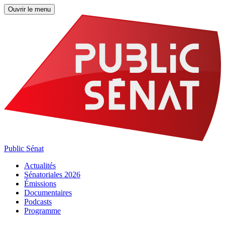
Ouvrir le menu
Public Sénat
Actualités
Sénatoriales 2026
Émissions
Documentaires
Podcasts
Programme