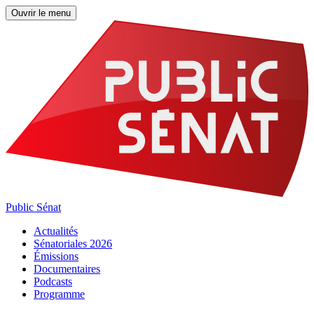
Ouvrir le menu
Public Sénat
Actualités
Sénatoriales 2026
Émissions
Documentaires
Podcasts
Programme