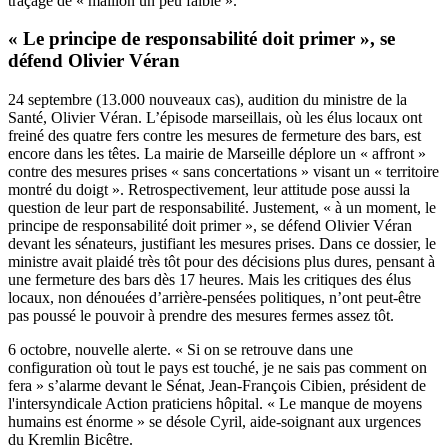
traçage de « maillon un peu faible ».
« Le principe de responsabilité doit primer », se
défend Olivier Véran
24 septembre (13.000 nouveaux cas),
audition du ministre de la
Santé
, Olivier Véran. L’épisode marseillais, où les élus locaux ont
freiné des quatre fers contre les mesures de fermeture des bars, est
encore dans les têtes. La mairie de Marseille déplore un « affront »
contre des mesures prises « sans concertations » visant un « territoire
montré du doigt ». Retrospectivement, leur attitude pose aussi la
question de leur part de responsabilité. Justement, « à un moment, le
principe de responsabilité doit primer », se défend Olivier Véran
devant les sénateurs, justifiant les mesures prises. Dans ce dossier, le
ministre avait plaidé très tôt pour des décisions plus dures, pensant à
une fermeture des bars dès 17 heures. Mais les critiques des élus
locaux, non dénouées d’arrière-pensées politiques, n’ont peut-être
pas poussé le pouvoir à prendre des mesures fermes assez tôt.
6 octobre, nouvelle alerte. « Si on se retrouve dans une
configuration où tout le pays est touché, je ne sais pas comment on
fera »
s’alarme devant le Sénat
, Jean-François Cibien, président de
l'intersyndicale Action praticiens hôpital. « Le manque de moyens
humains est énorme » se désole Cyril, aide-soignant aux urgences
du Kremlin Bicêtre.