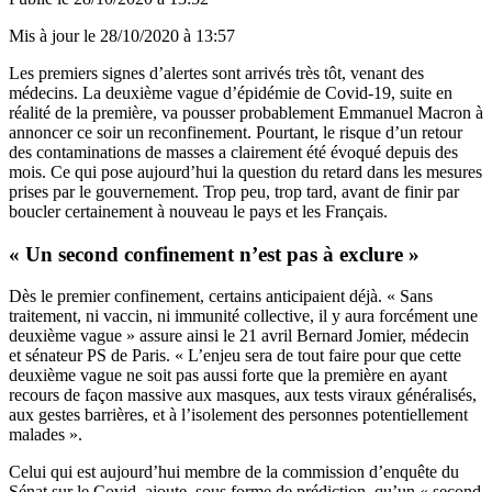
Mis à jour le
28/10/2020 à 13:57
Les premiers signes d’alertes sont arrivés très tôt, venant des
médecins. La deuxième vague d’épidémie de Covid-19, suite en
réalité de la première, va pousser probablement Emmanuel Macron à
annoncer ce soir un reconfinement. Pourtant, le risque d’un retour
des contaminations de masses a clairement été évoqué depuis des
mois. Ce qui pose aujourd’hui la question du retard dans les mesures
prises par le gouvernement. Trop peu, trop tard, avant de finir par
boucler certainement à nouveau le pays et les Français.
« Un second confinement n’est pas à exclure »
Dès le premier confinement, certains anticipaient déjà. « Sans
traitement, ni vaccin, ni immunité collective, il y aura forcément une
deuxième vague » assure
ainsi le 21 avril Bernard Jomier
, médecin
et sénateur PS de Paris. « L’enjeu sera de tout faire pour que cette
deuxième vague ne soit pas aussi forte que la première en ayant
recours de façon massive aux masques, aux tests viraux généralisés,
aux gestes barrières, et à l’isolement des personnes potentiellement
malades ».
Celui qui est aujourd’hui membre de la commission d’enquête du
Sénat sur le Covid, ajoute, sous forme de prédiction, qu’un « second