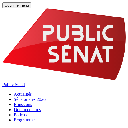
Ouvrir le menu
Public Sénat
Actualités
Sénatoriales 2026
Émissions
Documentaires
Podcasts
Programme