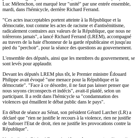
Luc Mélenchon, ont marqué leur "unité" par une entrée ensemble,
mardi, dans l'hémicycle, derrière Richard Ferrand.
"Ces actes inacceptables portent atteinte à la République et la
démocratie, tout comme les actes de racisme et d'antisémitisme,
radicalement contraires aux valeurs de la République, que nous ne
tolèrerons jamais", a lancé Richard Ferrand (LREM), accompagné
au travers de la haie d'honneur de la garde républicaine et jusqu'au
pied du "perchoir", pour la séance des questions au gouvernement.
L'ensemble des députés, ainsi que les membres du gouvernement, se
sont levés pour applaudir.
Devant les députés LREM plus tôt, le Premier ministre Édouard
Philippe avait évoqué "une menace pour la République et la
démocratie". "Face à ce désordre, il ne faut pas laisser penser que
nous soyons circonspects et indécis", avait-il plaidé, selon un
participant. Il a redit dans l'hémicycle sa "condamnation des
violences qui émaillent le débat public dans le pays".
En début de séance au Sénat, son président Gérard Larcher (LR) a
déclaré que "rien ne justifie le recours à la violence, rien ne justifie
de bafouer l'Etat de droit, rien ne justifie les provocations contre la
République".