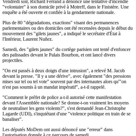
Vendredi soir, Richard Ferrand a dénoncé une tentative d'incendie
"volontaire" à son domicile privé à Motreff, dans le Finistère. Une
enquête a été ouverte et confiée à la gendarmerie nationale.
Plus de 80 "dégradations, exactions" visant des permanences
parlementaires ou des domiciles ont été recensées depuis le début du
mouvement des "gilets jaunes", a indiqué le secrétaire d'État à
l'Intérieur, Laurent Nuñez.
Samedi, des "gilets jaunes" du cortège parisien ont tenté d'enfoncer
des palissades devant le Palais Bourbon, et ont lancé divers
projectiles.
"On est passés à deux doigts d'une intrusion", a relevé M. Jacob
devant la presse. "Il y a une dérive", avec également "des pressions
mises sur tel ou tel vote" souvent par des internautes alors qu'"on
n'est pas soumis à un mandat impératif", a-t-il rappelé.
"Comment le préfet de police a-t-il autorisé cette manifestation
devant l'Assemblée nationale? Se donne-t-on vraiment les moyens
de neutraliser les gens violents?", s'est demandé Jean-Christophe
Lagarde (UDI), s'inquiétant d'une "violence politique en train de se
banaliser".
Les députés MoDem ont aussi dénoncé une "erreur" dans
l'autorisation donnée à ce parcours de samedi.