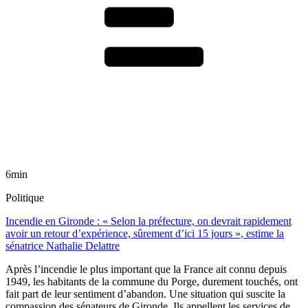
6min
Politique
Incendie en Gironde : « Selon la préfecture, on devrait rapidement
avoir un retour d’expérience, sûrement d’ici 15 jours », estime la
sénatrice Nathalie Delattre
Après l’incendie le plus important que la France ait connu depuis
1949, les habitants de la commune du Porge, durement touchés, ont
fait part de leur sentiment d’abandon. Une situation qui suscite la
compassion des sénateurs de Gironde. Ils appellent les services de