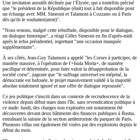
Une invitation aussitôt déclinée par l’Élysée, qui a toutefois précisé
que "le président de la République (était) tout à fait disponible pour
un échange avec MM. Simeoni et Talamoni à Cozzano ou à Paris
dès qu'ils le souhaiter(aient)".
"Nous restons, malgré cette rebuffade, disponible pour le dialogue,
un dialogue historique", a réagi Gilles Simeoni en fin d'après-midi
après le refus présidentiel, regrettant "une occasion manquée
supplémentaire".
À ses côtés, Jean-Guy Talamoni a appelé "les Corses à participer, de
manière massive, à l'opération de l'+Isula Morta+, de manière
pacifique et déterminée, pour faire valoir la désapprobation de la
société corse", jugeant que "le suffrage universel est méprisé, la
démocratie est bafouée, le projet massivement validé à la majorité
absolue totalement ignoré et une offre de dialogue repoussée".
Ce jeu politique s'inscrit dans un contexte de recrudescence de la
violence depuis début mars dans l'île, sans revendication politique à
ce stade: lundi, des charges non explosées ont notamment été
découvertes devant deux bâtiments des finances publiques à Bastia,
entraînant la saisine de la section antiterroriste du parquet de Paris.
Plusieurs villas ont également été visées par des explosions depuis le
début du mois.