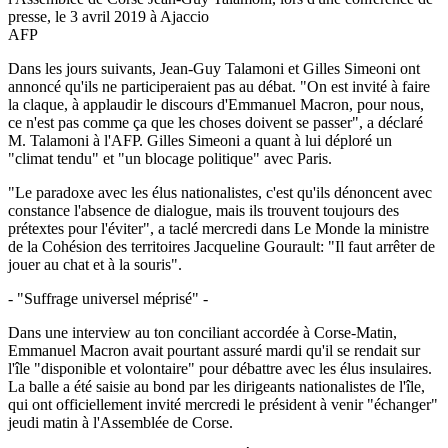
presse, le 3 avril 2019 à Ajaccio
AFP
Dans les jours suivants, Jean-Guy Talamoni et Gilles Simeoni ont
annoncé qu'ils ne participeraient pas au débat. "On est invité à faire
la claque, à applaudir le discours d'Emmanuel Macron, pour nous,
ce n'est pas comme ça que les choses doivent se passer", a déclaré
M. Talamoni à l'AFP. Gilles Simeoni a quant à lui déploré un
"climat tendu" et "un blocage politique" avec Paris.
"Le paradoxe avec les élus nationalistes, c'est qu'ils dénoncent avec
constance l'absence de dialogue, mais ils trouvent toujours des
prétextes pour l'éviter", a taclé mercredi dans Le Monde la ministre
de la Cohésion des territoires Jacqueline Gourault: "Il faut arrêter de
jouer au chat et à la souris".
- "Suffrage universel méprisé" -
Dans une interview au ton conciliant accordée à Corse-Matin,
Emmanuel Macron avait pourtant assuré mardi qu'il se rendait sur
l'île "disponible et volontaire" pour débattre avec les élus insulaires.
La balle a été saisie au bond par les dirigeants nationalistes de l'île,
qui ont officiellement invité mercredi le président à venir "échanger"
jeudi matin à l'Assemblée de Corse.