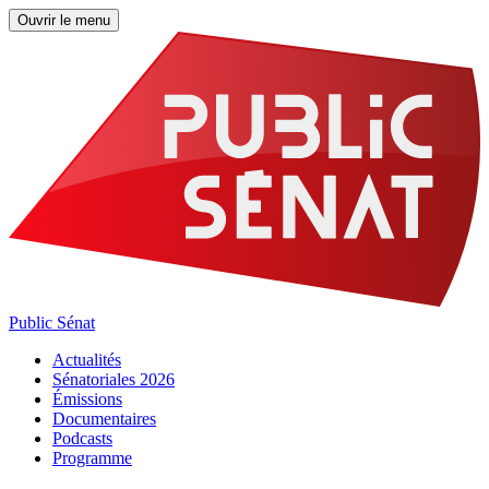
Ouvrir le menu
Public Sénat
Actualités
Sénatoriales 2026
Émissions
Documentaires
Podcasts
Programme