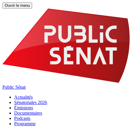
Ouvrir le menu
Public Sénat
Actualités
Sénatoriales 2026
Émissions
Documentaires
Podcasts
Programme