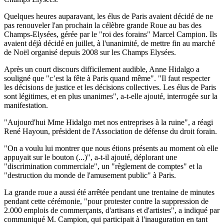
Quelques heures auparavant, les élus de Paris avaient décidé de ne
pas renouveler l'an prochain la célèbre grande Roue au bas des
Champs-Elysées, gérée par le "roi des forains" Marcel Campion. Ils
avaient déjà décidé en juillet, à l'unanimité, de mettre fin au marché
de Noël organisé depuis 2008 sur les Champs Elysées.
Après un court discours difficilement audible, Anne Hidalgo a
souligné que "c’est la fête à Paris quand même". "Il faut respecter
les décisions de justice et les décisions collectives. Les élus de Paris
sont légitimes, et en plus unanimes", a-t-elle ajouté, interrogée sur la
manifestation.
"Aujourd'hui Mme Hidalgo met nos entreprises à la ruine", a réagi
René Hayoun, président de l'Association de défense du droit forain.
"On a voulu lui montrer que nous étions présents au moment où elle
appuyait sur le bouton (...)", a-t-il ajouté, déplorant une
"discrimination commerciale", un "règlement de comptes" et la
"destruction du monde de l'amusement public" à Paris.
La grande roue a aussi été arrêtée pendant une trentaine de minutes
pendant cette cérémonie, "pour protester contre la suppression de
2.000 emplois de commerçants, d'artisans et d'artistes", a indiqué par
communiqué M. Campion, qui participait à l'inauguration en tant