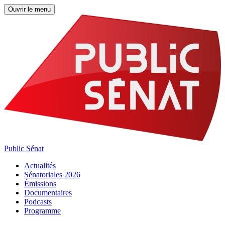
Ouvrir le menu
Public Sénat
Actualités
Sénatoriales 2026
Émissions
Documentaires
Podcasts
Programme