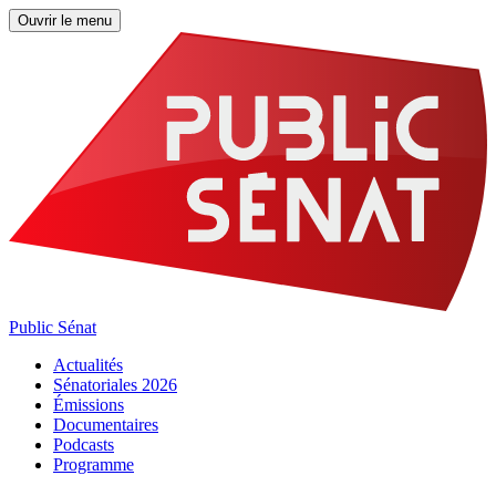
Ouvrir le menu
Public Sénat
Actualités
Sénatoriales 2026
Émissions
Documentaires
Podcasts
Programme