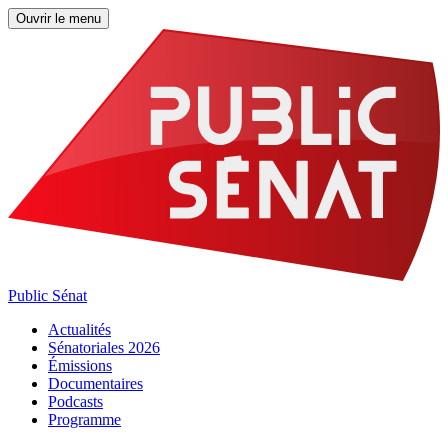
Ouvrir le menu
Public Sénat
Actualités
Sénatoriales 2026
Émissions
Documentaires
Podcasts
Programme