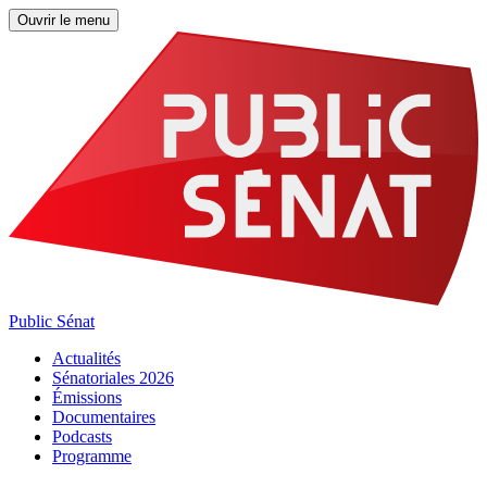
Ouvrir le menu
Public Sénat
Actualités
Sénatoriales 2026
Émissions
Documentaires
Podcasts
Programme