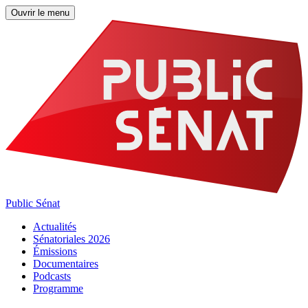
Ouvrir le menu
Public Sénat
Actualités
Sénatoriales 2026
Émissions
Documentaires
Podcasts
Programme