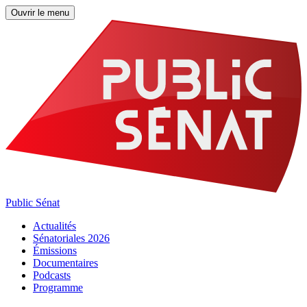
Ouvrir le menu
Public Sénat
Actualités
Sénatoriales 2026
Émissions
Documentaires
Podcasts
Programme