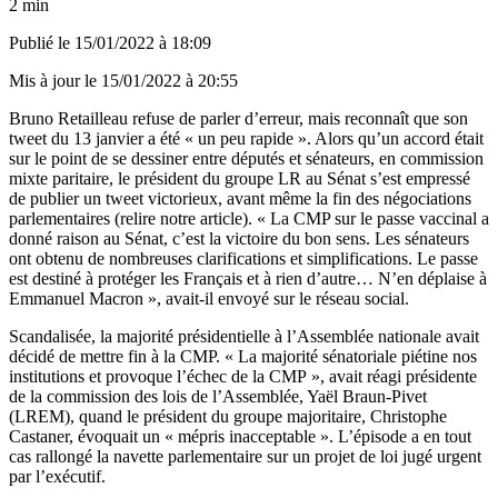
2 min
Publié le
15/01/2022 à 18:09
Mis à jour le
15/01/2022 à 20:55
Bruno Retailleau refuse de parler d’erreur, mais reconnaît que son
tweet du 13 janvier a été « un peu rapide ». Alors qu’un accord était
sur le point de se dessiner entre députés et sénateurs, en commission
mixte paritaire, le président du groupe LR au Sénat s’est empressé
de publier un tweet victorieux, avant même la fin des négociations
parlementaires (
relire notre article
). « La CMP sur le passe vaccinal a
donné raison au Sénat, c’est la victoire du bon sens. Les sénateurs
ont obtenu de nombreuses clarifications et simplifications. Le passe
est destiné à protéger les Français et à rien d’autre… N’en déplaise à
Emmanuel Macron », avait-il envoyé sur le réseau social.
Scandalisée, la majorité présidentielle à l’Assemblée nationale avait
décidé de mettre fin à la CMP. « La majorité sénatoriale piétine nos
institutions et provoque l’échec de la CMP », avait réagi présidente
de la commission des lois de l’Assemblée, Yaël Braun-Pivet
(LREM), quand le président du groupe majoritaire, Christophe
Castaner, évoquait un « mépris inacceptable ». L’épisode a en tout
cas rallongé la navette parlementaire sur un projet de loi jugé urgent
par l’exécutif.