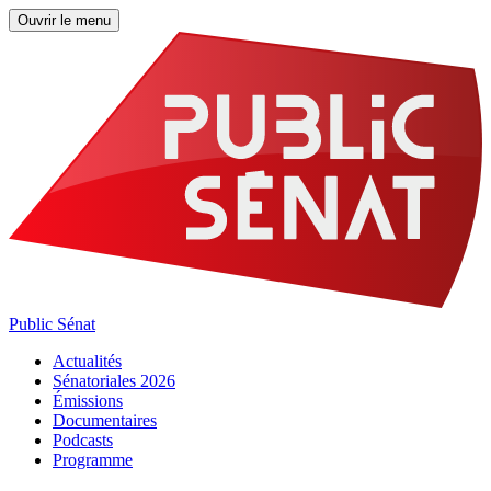
Ouvrir le menu
Public Sénat
Actualités
Sénatoriales 2026
Émissions
Documentaires
Podcasts
Programme