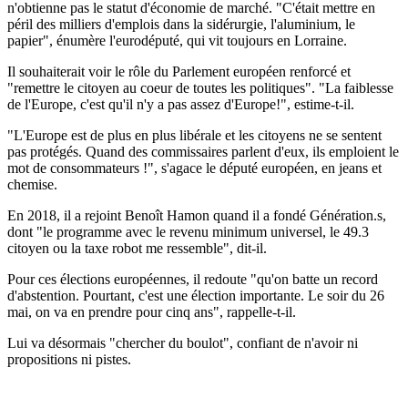
n'obtienne pas le statut d'économie de marché. "C'était mettre en
péril des milliers d'emplois dans la sidérurgie, l'aluminium, le
papier", énumère l'eurodéputé, qui vit toujours en Lorraine.
Il souhaiterait voir le rôle du Parlement européen renforcé et
"remettre le citoyen au coeur de toutes les politiques". "La faiblesse
de l'Europe, c'est qu'il n'y a pas assez d'Europe!", estime-t-il.
"L'Europe est de plus en plus libérale et les citoyens ne se sentent
pas protégés. Quand des commissaires parlent d'eux, ils emploient le
mot de consommateurs !", s'agace le député européen, en jeans et
chemise.
En 2018, il a rejoint Benoît Hamon quand il a fondé Génération.s,
dont "le programme avec le revenu minimum universel, le 49.3
citoyen ou la taxe robot me ressemble", dit-il.
Pour ces élections européennes, il redoute "qu'on batte un record
d'abstention. Pourtant, c'est une élection importante. Le soir du 26
mai, on va en prendre pour cinq ans", rappelle-t-il.
Lui va désormais "chercher du boulot", confiant de n'avoir ni
propositions ni pistes.