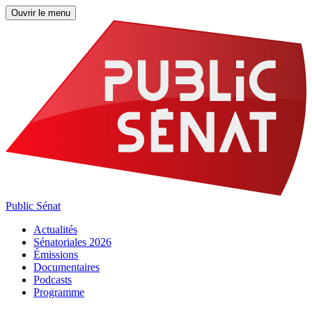
Ouvrir le menu
Public Sénat
Actualités
Sénatoriales 2026
Émissions
Documentaires
Podcasts
Programme