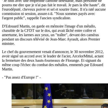
"Je finis avec une empreinte carbone détestable, mais personne ne
pourra me dire que je n'ai pas fait le travail. Je pars la tête haute", dit
l'eurodéputé, cheveux poivre et sel et sourire franc. Il n'a raté aucune
commission ni session, assure-t-il. "Nous sommes payés avec
l'argent public", rappelle l'ancien syndicaliste.
D'Edouard Martin, on garde en mémoire l'image d'un métallo,
chasuble de la CFDT sur le dos, qui avait lâché entre colère et
amertume, les larmes aux yeux, un "traître", devant des caméras
pendant un discours télévisé de Jean-Marc Ayrault, alors Premier
ministre.
Le chef du gouvernement venait d'annoncer, le 30 novembre 2012,
avoir signé un accord avec le leader de l'acier, ArcelorMittal, actant
la fermeture des deux hauts-fourneaux de Florange. Et signant du
même coup l'échec du combat des métallos, emmenés par Edouard
Martin.
- "Pas assez d'Europe !" -