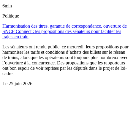
6min
Politique
Harmonisation des titres, garantie de correspondance, ouverture de
SNCF Connect : les propositions des sénateurs pour faciliter les
trajets en train
Les sénateurs ont rendu public, ce mercredi, leurs propositions pour
harmoniser les tarifs et conditions d’achats des billets sur le réseau
de trains, alors que les opérateurs sont toujours plus nombreux avec
l’ouverture à la concurrence. Des propositions que les rapporteurs
ont bon espoir de voir reprises par les députés dans le projet de loi-
cadre.
Le
25 juin 2026