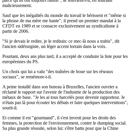
parce qu'ils ont toujours raison", se souvient-t-il, en souriant
malicieusement.
Sauf que les inégalités du monde du travail le hérissent et "même si
la phrase de ma mère me hante", il prend un premier mandat à la
CFDT en 1989 et se consacre exclusivement au syndicalisme à
partir de 2006.
"Si je devais le redire, je le redirais: ce mec-là nous a trahis", dit
l'ancien sidérurgiste, un léger accent lorrain dans la voix.
Pourtant, deux ans plus tard, il a accepté de conduire la liste pour les
européennes du PS.
Un choix qui lui a valu "des traînées de boue sur les réseaux
sociaux", se remémore-t-il.
A peine installé dans son bureau à Bruxelles, l'ancien ouvrier a
réclamé le rapport sur l'avenir de l'industrie de la production des
métaux de base. "Je les ai tous harcelés pour devenir rapporteur. Je
n'étais pas là pour écouter les débats et faire quelques interventions",
sourit-il.
Et comme il est "gourmand", il s'est investi pour les droits des
femmes, la protection de l'environnement, contre le dumping social.
Sa plus grande réussite, selon lui: s'être battu pour que la Chine