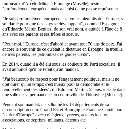
fourneaux d'ArcelorMittal à Florange (Moselle), reste
"profondément européen" mais a choisi de ne pas se représenter.
"Je suis profondément européen. J'ai vu les bienfaits de l'Europe, sa
solidarité pour que des pays se développent", comme l'Espagne,
qu'Eduardo Martín Benitez, de son vrai nom, a quittée à l'âge de 8
ans avec ses parents et ses frères et soeurs.
"Pour moi, l'Europe, c'est d'abord et avant tout 70 ans de paix. J'ai
encore le souvenir de ce qu'était la dictature en Espagne, la trouille
de mes parents, les patrouilles des gardes civils".
En 2014, quand il a été élu sous les couleurs du Parti socialiste, il
avait annoncé qu'il ne ferait qu'un mandat.
"J'ai beaucoup de respect pour l'engagement politique, mais il ne
doit durer qu'un temps: c'est mieux pour la démocratie et le
renouvellement des idées", dit Edouard Martin, 55 ans, installé dans
une salle de sa permanence au centre-ville de Thionville (Moselle).
Pendant son mandat, il a sillonné les 18 départements de sa
circonscription entre Grand Est et Bourgogne-Franche-Comté pour
"parler d'Europe" avec collégiens, lycéens, acteurs locaux,
associations, entreprises, militants, détenus etc.