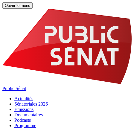
Ouvrir le menu
Public Sénat
Actualités
Sénatoriales 2026
Émissions
Documentaires
Podcasts
Programme