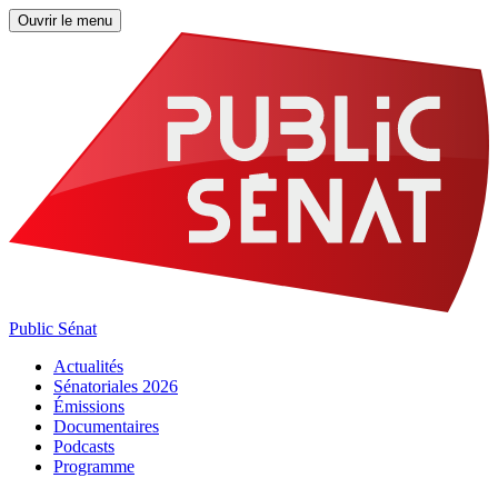
Ouvrir le menu
Public Sénat
Actualités
Sénatoriales 2026
Émissions
Documentaires
Podcasts
Programme