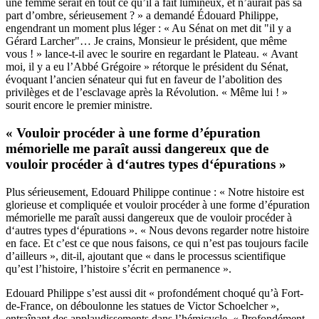
une femme serait en tout ce qu’il a fait lumineux, et n’aurait pas sa
part d’ombre, sérieusement ? » a demandé Édouard Philippe,
engendrant un moment plus léger : « Au Sénat on met dit "il y a
Gérard Larcher"… Je crains, Monsieur le président, que même
vous ! » lance-t-il avec le sourire en regardant le Plateau. « Avant
moi, il y a eu l’Abbé Grégoire » rétorque le président du Sénat,
évoquant l’ancien sénateur qui fut en faveur de l’abolition des
privilèges et de l’esclavage après la Révolution. « Même lui ! »
sourit encore le premier ministre.
« Vouloir procéder à une forme d’épuration
mémorielle me paraît aussi dangereux que de
vouloir procéder à d‘autres types d‘épurations »
Plus sérieusement, Edouard Philippe continue : « Notre histoire est
glorieuse et compliquée et vouloir procéder à une forme d’épuration
mémorielle me paraît aussi dangereux que de vouloir procéder à
d‘autres types d‘épurations ». « Nous devons regarder notre histoire
en face. Et c’est ce que nous faisons, ce qui n’est pas toujours facile
d’ailleurs », dit-il, ajoutant que « dans le processus scientifique
qu’est l’histoire, l’histoire s’écrit en permanence ».
Edouard Philippe s’est aussi dit « profondément choqué qu’à Fort-
de-France, on déboulonne les statues de Victor Schoelcher »,
entraînant des applaudissements dans l’hémicycle. « Profondément