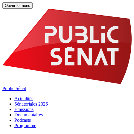
Ouvrir le menu
Public Sénat
Actualités
Sénatoriales 2026
Émissions
Documentaires
Podcasts
Programme