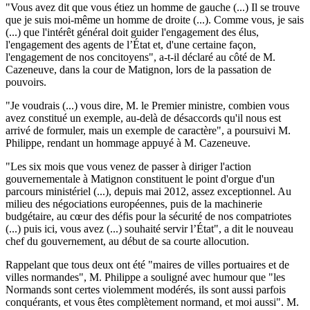
"Vous avez dit que vous étiez un homme de gauche (...) Il se trouve
que je suis moi-même un homme de droite (...). Comme vous, je sais
(...) que l'intérêt général doit guider l'engagement des élus,
l'engagement des agents de l’État et, d'une certaine façon,
l'engagement de nos concitoyens", a-t-il déclaré au côté de M.
Cazeneuve, dans la cour de Matignon, lors de la passation de
pouvoirs.
"Je voudrais (...) vous dire, M. le Premier ministre, combien vous
avez constitué un exemple, au-delà de désaccords qu'il nous est
arrivé de formuler, mais un exemple de caractère", a poursuivi M.
Philippe, rendant un hommage appuyé à M. Cazeneuve.
"Les six mois que vous venez de passer à diriger l'action
gouvernementale à Matignon constituent le point d'orgue d'un
parcours ministériel (...), depuis mai 2012, assez exceptionnel. Au
milieu des négociations européennes, puis de la machinerie
budgétaire, au cœur des défis pour la sécurité de nos compatriotes
(...) puis ici, vous avez (...) souhaité servir l’État", a dit le nouveau
chef du gouvernement, au début de sa courte allocution.
Rappelant que tous deux ont été "maires de villes portuaires et de
villes normandes", M. Philippe a souligné avec humour que "les
Normands sont certes violemment modérés, ils sont aussi parfois
conquérants, et vous êtes complètement normand, et moi aussi". M.