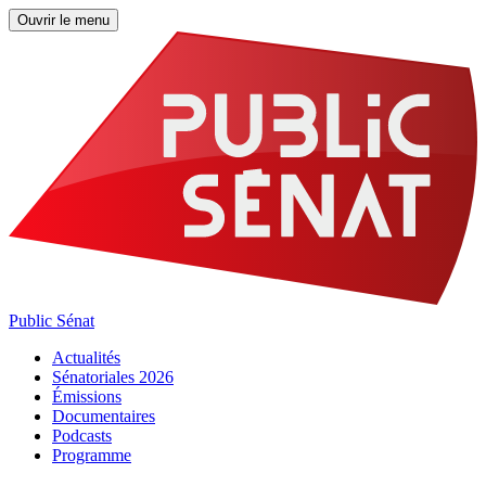
Ouvrir le menu
Public Sénat
Actualités
Sénatoriales 2026
Émissions
Documentaires
Podcasts
Programme