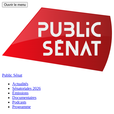
Ouvrir le menu
Public Sénat
Actualités
Sénatoriales 2026
Émissions
Documentaires
Podcasts
Programme