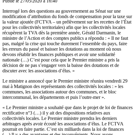
Publié le
27/05/2020 à 16:40
Interrogé lors des questions au gouvernement au Sénat sur une
modification d’attribution du fonds de compensation pour la taxe sur
la valeur ajoutée (FCTVA – un prélèvement sur les recettes de l’État
pour les collectivités territoriales) afin que les collectivités locales
récupèrent la TVA dès la première année, Gérald Darmanin, le
ministre de l’Action et des comptes publics a répondu : « Il ne faut
pas, malgré la crise qui touche durement l’ensemble du pays, faire
les erreurs du passé et baisser les dotations au moment où nous
devons rétablir les finances publiques et avoir une solidarité
nationale (…) C’est pour cela que le Premier ministre a pris la
décision de ne pas s’engager vers la baisse des dotations et de
discuter avec les associations d’élus. »
Le ministre a annoncé que le Premier ministre réunira vendredi 29
mai à Matignon des représentants des collectivités locales : » les
communes, les associations autour des communes, et le bloc
intercommunal, les départements et puis l’outre-mer ».
« Le Premier ministre a souhaité que dans le projet de loi de finances
rectificative n°3 (…) il y ait des dispositions relatives aux
collectivités locales. Le Premier ministre prendra les derniers
arbitrages après avoir écouté les associations d’élus. Le FCTVA
pourrait en faire partie. C’est six milliards dans la loi de finances
(…) Il y a des avantages et des inconvénients. Nous avons