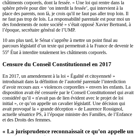
châtiments corporels, dont la fessée. « Une loi qui rentre dans la
sphère privée pour dire ‘on interdit la fessée’, qui intervient à la
place des parents, non là, je crois qu'il ne faut pas aller trop loin. Il
ne faut pas trop de lois. La responsabilité parentale est pour moi un
des fondements de notre société » s’était opposé Xavier Bertrand, à
l’époque, secrétaire général de l’UMP.
10 ans plus tard, le Sénat s’apprête à mettre un point final au
parcours législatif d’un texte qui permettrait à la France de devenir le
e
55
État à interdire totalement les châtiments corporels.
Censure du Conseil Constitutionnel en 2017
En 2017, un amendement à la loi « Égalité et citoyenneté »
introduisait dans la définition de l’autorité parentale l’interdiction
d’avoir recours aux « violences corporelles » envers les enfants. La
disposition avait été censurée par le Conseil Constitutionnel qui avait
considéré qu’il « n'avait pas de lien évident avec le projet de loi
initial », ce qu’on appelle un cavalier législatif. Une décision qui
avait provoqué la « grande déception » de Laurence Rossignol,
actuelle sénatrice PS, à l’époque ministre des Familles, de l’Enfance
et des Droits des femmes.
« La jurisprudence reconnaissait ce qu’on appelle un