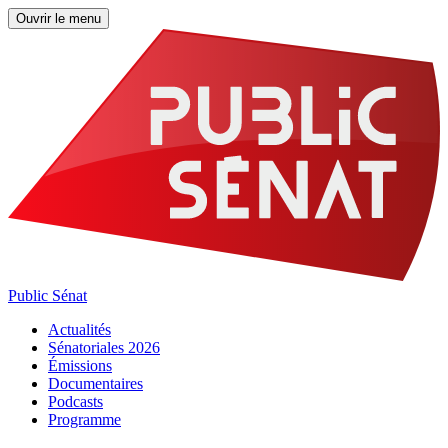
Ouvrir le menu
Public Sénat
Actualités
Sénatoriales 2026
Émissions
Documentaires
Podcasts
Programme