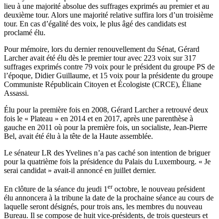
lieu à une majorité absolue des suffrages exprimés au premier et au
deuxième tour. Alors une majorité relative suffira lors d’un troisième
tour. En cas d’égalité des voix, le plus âgé des candidats est
proclamé élu.
Pour mémoire, lors du dernier renouvellement du Sénat, Gérard
Larcher avait été élu dès le premier tour avec 223 voix sur 317
suffrages exprimés contre 79 voix pour le président du groupe PS de
l’époque, Didier Guillaume, et 15 voix pour la présidente du groupe
Communiste Républicain Citoyen et Écologiste (CRCE), Éliane
Assassi.
Élu pour la première fois en 2008, Gérard Larcher a retrouvé deux
fois le « Plateau » en 2014 et en 2017, après une parenthèse à
gauche en 2011 où pour la première fois, un socialiste, Jean-Pierre
Bel, avait été élu à la tête de la Haute assemblée.
Le sénateur LR des Yvelines n’a pas caché son intention de briguer
pour la quatrième fois la présidence du Palais du Luxembourg.
« Je
serai candidat »
avait-il annoncé en juillet dernier.
er
En clôture de la séance du jeudi 1
octobre, le nouveau président
élu annoncera à la tribune la date de la prochaine séance au cours de
laquelle seront désignés, pour trois ans, les membres du nouveau
Bureau. Il se compose de huit vice-présidents, de trois questeurs et