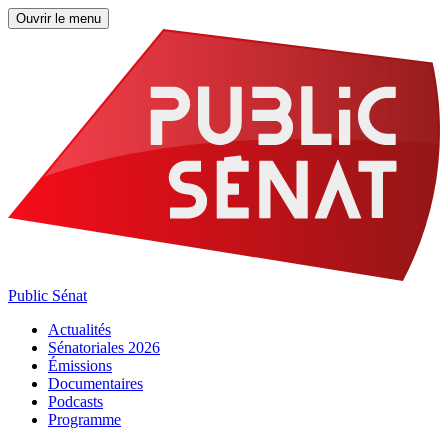
Ouvrir le menu
Public Sénat
Actualités
Sénatoriales 2026
Émissions
Documentaires
Podcasts
Programme