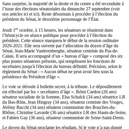
Sans surprise, la majorité de la droite et du centre a été reconduite à
l’issue des élections sénatoriales du dimanche 27 septembre (voir
nos articles
ici
et
ici
). Reste désormais à procéder à l’élection du
président du Sénat, le deuxième personnage de l’État.
er
Jeudi 1
octobre, à 15 heures, les sénateurs se réuniront dans
l’hémicycle en séance publique pour procéder à l’élection du
président. Cette séance marquera le début de la session ordinaire
2020-2021. Elle sera ouverte par l’allocution du doyen d’âge du
Sénat, Jean-Marie Vanlerenberghe, sénateur centriste du Pas-de-
Calais. Il sera accompagné d’un « bureau d’âge » composé des six
plus jeunes sénateurs présents, qui remplissent les fonctions de
secrétaires jusqu'à l'élection du bureau définitif. Précision, selon le
règlement du Sénat : « Aucun débat ne peut avoir lieu sous la
présidence du Président d'âge ».
Le vote se déroule à bulletin secret, à la tribune. Le dépouillement
est effectué par les « secrétaires d’âge ».
Rémi Cardon
(26 ans)
sénateur socialiste de la Somme,
Elsa Schalck
(34 ans) sénatrice LR
du Bas-Rhin, Jean Hingray (34 ans), sénateur centriste des Vosges,
Jérémy Bacchi (34 ans) sénateur communiste des Bouches-du-
Rhône, Christine Lavarde (36 ans) sénatrice LR des Hauts-de-Seine,
et Fabien Gay (36 ans), sénateur communiste de Seine-Saint-Denis.
Le doyen du Sénat proclame les résultats. Si le vote n’a pas donné