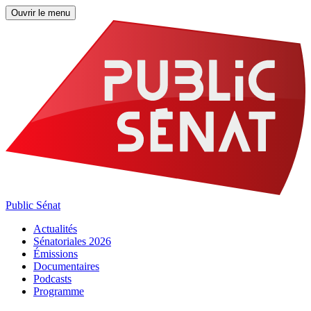
Ouvrir le menu
Public Sénat
Actualités
Sénatoriales 2026
Émissions
Documentaires
Podcasts
Programme