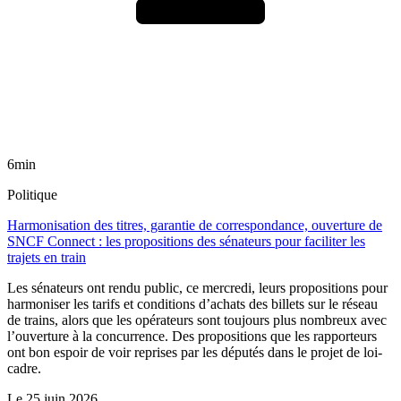
6min
Politique
Harmonisation des titres, garantie de correspondance, ouverture de
SNCF Connect : les propositions des sénateurs pour faciliter les
trajets en train
Les sénateurs ont rendu public, ce mercredi, leurs propositions pour
harmoniser les tarifs et conditions d’achats des billets sur le réseau
de trains, alors que les opérateurs sont toujours plus nombreux avec
l’ouverture à la concurrence. Des propositions que les rapporteurs
ont bon espoir de voir reprises par les députés dans le projet de loi-
cadre.
Le
25 juin 2026