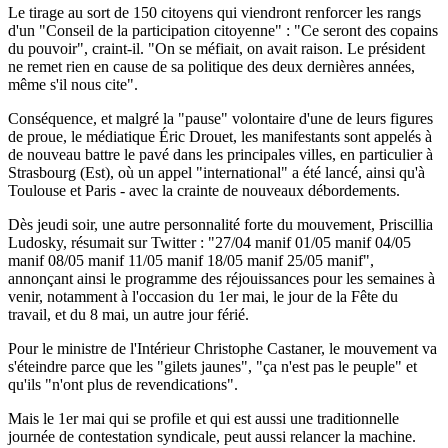
Le tirage au sort de 150 citoyens qui viendront renforcer les rangs
d'un "Conseil de la participation citoyenne" : "Ce seront des copains
du pouvoir", craint-il. "On se méfiait, on avait raison. Le président
ne remet rien en cause de sa politique des deux dernières années,
même s'il nous cite".
Conséquence, et malgré la "pause" volontaire d'une de leurs figures
de proue, le médiatique Éric Drouet, les manifestants sont appelés à
de nouveau battre le pavé dans les principales villes, en particulier à
Strasbourg (Est), où un appel "international" a été lancé, ainsi qu'à
Toulouse et Paris - avec la crainte de nouveaux débordements.
Dès jeudi soir, une autre personnalité forte du mouvement, Priscillia
Ludosky, résumait sur Twitter : "27/04 manif 01/05 manif 04/05
manif 08/05 manif 11/05 manif 18/05 manif 25/05 manif",
annonçant ainsi le programme des réjouissances pour les semaines à
venir, notamment à l'occasion du 1er mai, le jour de la Fête du
travail, et du 8 mai, un autre jour férié.
Pour le ministre de l'Intérieur Christophe Castaner, le mouvement va
s'éteindre parce que les "gilets jaunes", "ça n'est pas le peuple" et
qu'ils "n'ont plus de revendications".
Mais le 1er mai qui se profile et qui est aussi une traditionnelle
journée de contestation syndicale, peut aussi relancer la machine.