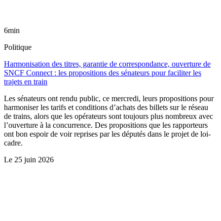
6min
Politique
Harmonisation des titres, garantie de correspondance, ouverture de
SNCF Connect : les propositions des sénateurs pour faciliter les
trajets en train
Les sénateurs ont rendu public, ce mercredi, leurs propositions pour
harmoniser les tarifs et conditions d’achats des billets sur le réseau
de trains, alors que les opérateurs sont toujours plus nombreux avec
l’ouverture à la concurrence. Des propositions que les rapporteurs
ont bon espoir de voir reprises par les députés dans le projet de loi-
cadre.
Le
25 juin 2026