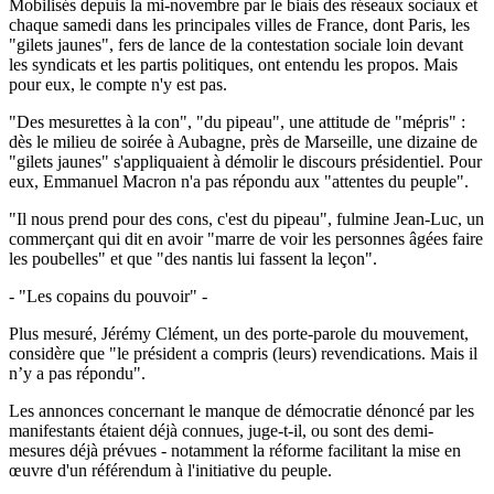
Mobilisés depuis la mi-novembre par le biais des réseaux sociaux et
chaque samedi dans les principales villes de France, dont Paris, les
"gilets jaunes", fers de lance de la contestation sociale loin devant
les syndicats et les partis politiques, ont entendu les propos. Mais
pour eux, le compte n'y est pas.
"Des mesurettes à la con", "du pipeau", une attitude de "mépris" :
dès le milieu de soirée à Aubagne, près de Marseille, une dizaine de
"gilets jaunes" s'appliquaient à démolir le discours présidentiel. Pour
eux, Emmanuel Macron n'a pas répondu aux "attentes du peuple".
"Il nous prend pour des cons, c'est du pipeau", fulmine Jean-Luc, un
commerçant qui dit en avoir "marre de voir les personnes âgées faire
les poubelles" et que "des nantis lui fassent la leçon".
- "Les copains du pouvoir" -
Plus mesuré, Jérémy Clément, un des porte-parole du mouvement,
considère que "le président a compris (leurs) revendications. Mais il
n’y a pas répondu".
Les annonces concernant le manque de démocratie dénoncé par les
manifestants étaient déjà connues, juge-t-il, ou sont des demi-
mesures déjà prévues - notamment la réforme facilitant la mise en
œuvre d'un référendum à l'initiative du peuple.