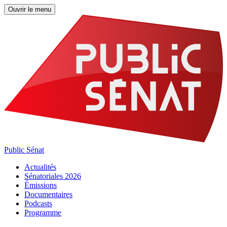
Ouvrir le menu
Public Sénat
Actualités
Sénatoriales 2026
Émissions
Documentaires
Podcasts
Programme