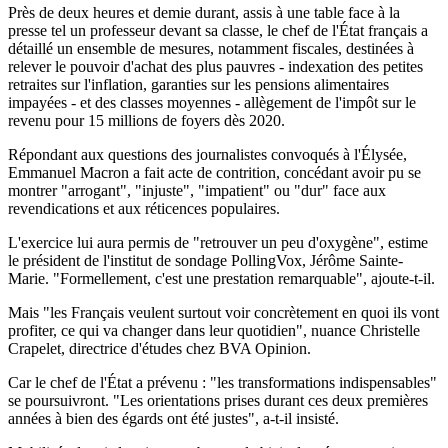
Près de deux heures et demie durant, assis à une table face à la
presse tel un professeur devant sa classe, le chef de l'État français a
détaillé un ensemble de mesures, notamment fiscales, destinées à
relever le pouvoir d'achat des plus pauvres - indexation des petites
retraites sur l'inflation, garanties sur les pensions alimentaires
impayées - et des classes moyennes - allègement de l'impôt sur le
revenu pour 15 millions de foyers dès 2020.
Répondant aux questions des journalistes convoqués à l'Élysée,
Emmanuel Macron a fait acte de contrition, concédant avoir pu se
montrer "arrogant", "injuste", "impatient" ou "dur" face aux
revendications et aux réticences populaires.
L'exercice lui aura permis de "retrouver un peu d'oxygène", estime
le président de l'institut de sondage PollingVox, Jérôme Sainte-
Marie. "Formellement, c'est une prestation remarquable", ajoute-t-il.
Mais "les Français veulent surtout voir concrètement en quoi ils vont
profiter, ce qui va changer dans leur quotidien", nuance Christelle
Crapelet, directrice d'études chez BVA Opinion.
Car le chef de l'État a prévenu : "les transformations indispensables"
se poursuivront. "Les orientations prises durant ces deux premières
années à bien des égards ont été justes", a-t-il insisté.