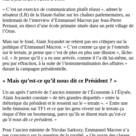
« C’est un exercice de communication plutôt réussi », admet le
sénateur (LR) de la Haute-Saône sur les chaînes parlementaires, au
lendemain de l’interview d’Emmanuel Macron par Jean-Pierre
Pernaut, en direct d’une école primaire située dans un petit village de
l’Orne.
Mais sur le fond, Alain Joyandet ne retient pas ses critiques sur la
politique d’Emmanuel Macron. « C’est comme ça que je l’entends
sur le terrain, je pense que c’est de plus en plus une illusion », lâche-
t-il. « Je pense qu’il y a eu une arrivée, comme il l’a dit lui-même, un
peu par effraction, à la suite de l’instrumentalisation des affaires »
durant la campagne présidentielle.
« Mais qu’est-ce qu’il nous dit ce Président ? »
Un an après l’arrivée de l’ancien ministre de l’Économie à l’Élysée,
Alain Joyandet constate « de très grandes disparités » entre la
rhétorique du président et le ressenti sur le « terrain ». « Entre une
belle émission sur TF1 et ce que les gens vivent sur le terrain ça
risque d’être un boomerang, parce qu’ils se disent
mais qu’est-ce
qu’il nous dit ce président.
»
Pour l’ancien ministre de Nicolas Sarkozy, Emmanuel Macron n’a
pas convaincu sur la question de la ruralité. « On ouvre des classes