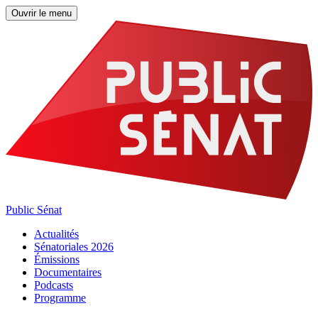
Ouvrir le menu
Public Sénat
Actualités
Sénatoriales 2026
Émissions
Documentaires
Podcasts
Programme