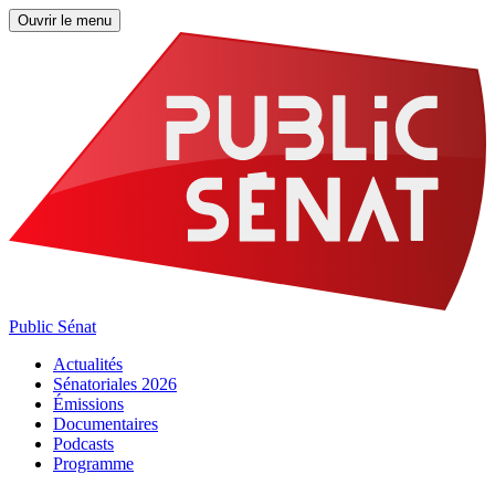
Ouvrir le menu
Public Sénat
Actualités
Sénatoriales 2026
Émissions
Documentaires
Podcasts
Programme