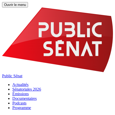
Ouvrir le menu
Public Sénat
Actualités
Sénatoriales 2026
Émissions
Documentaires
Podcasts
Programme