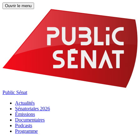
Ouvrir le menu
Public Sénat
Actualités
Sénatoriales 2026
Émissions
Documentaires
Podcasts
Programme