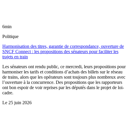
6min
Politique
Harmonisation des titres, garantie de correspondance, ouverture de
SNCF Connect : les propositions des sénateurs pour faciliter les
trajets en train
Les sénateurs ont rendu public, ce mercredi, leurs propositions pour
harmoniser les tarifs et conditions d’achats des billets sur le réseau
de trains, alors que les opérateurs sont toujours plus nombreux avec
l’ouverture à la concurrence. Des propositions que les rapporteurs
ont bon espoir de voir reprises par les députés dans le projet de loi-
cadre.
Le
25 juin 2026