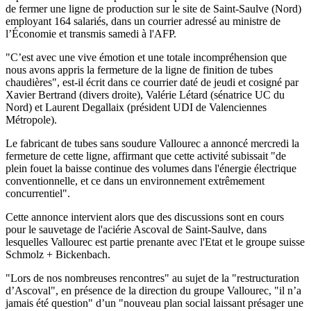
de fermer une ligne de production sur le site de Saint-Saulve (Nord)
employant 164 salariés, dans un courrier adressé au ministre de
l’Économie et transmis samedi à l'AFP.
"C’est avec une vive émotion et une totale incompréhension que
nous avons appris la fermeture de la ligne de finition de tubes
chaudières", est-il écrit dans ce courrier daté de jeudi et cosigné par
Xavier Bertrand (divers droite), Valérie Létard (sénatrice UC du
Nord) et Laurent Degallaix (président UDI de Valenciennes
Métropole).
Le fabricant de tubes sans soudure Vallourec a annoncé mercredi la
fermeture de cette ligne, affirmant que cette activité subissait "de
plein fouet la baisse continue des volumes dans l'énergie électrique
conventionnelle, et ce dans un environnement extrêmement
concurrentiel".
Cette annonce intervient alors que des discussions sont en cours
pour le sauvetage de l'aciérie Ascoval de Saint-Saulve, dans
lesquelles Vallourec est partie prenante avec l'Etat et le groupe suisse
Schmolz + Bickenbach.
"Lors de nos nombreuses rencontres" au sujet de la "restructuration
d’Ascoval", en présence de la direction du groupe Vallourec, "il n’a
jamais été question" d’un "nouveau plan social laissant présager une