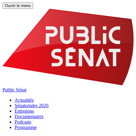
Ouvrir le menu
Public Sénat
Actualités
Sénatoriales 2026
Émissions
Documentaires
Podcasts
Programme