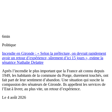
6min
Politique
Incendie en Gironde : « Selon la préfecture, on devrait rapidement
avoir un retour d’expérience, sûrement d’ici 15 jours », estime la
sénatrice Nathalie Delattre
Après l’incendie le plus important que la France ait connu depuis
1949, les habitants de la commune du Porge, durement touchés, ont
fait part de leur sentiment d’abandon. Une situation qui suscite la
compassion des sénateurs de Gironde. Ils appellent les services de
l’Etat à livrer, au plus vite, un retour d’expérience.
Le
4 août 2026