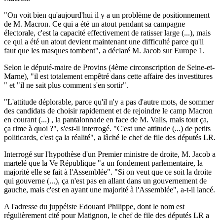
"On voit bien qu'aujourd'hui il y a un problème de positionnement
de M. Macron. Ce qui a été un atout pendant sa campagne
électorale, c'est la capacité effectivement de ratisser large (...), mais
ce qui a été un atout devient maintenant une difficulté parce qu'il
faut que les masques tombent", a déclaré M. Jacob sur Europe 1.
Selon le député-maire de Provins (4ème circonscription de Seine-et-
Marne), "il est totalement empêtré dans cette affaire des investitures
" et "il ne sait plus comment s'en sortir".
"L'attitude déplorable, parce qu'il n'y a pas d'autre mots, de sommer
des candidats de choisir rapidement et de rejoindre le camp Macron
en courant (...) , la pantalonnade en face de M. Valls, mais tout ça,
ça rime à quoi ?", s'est-il interrogé. "C'est une attitude (...) de petits
politicards, c'est ça la réalité", a lâché le chef de file des députés LR.
Interrogé sur l'hypothèse d'un Premier ministre de droite, M. Jacob a
martelé que la Ve République "a un fondement parlementaire, la
majorité elle se fait à l'Assemblée". "Si on veut que ce soit la droite
qui gouverne (...), ça n'est pas en allant dans un gouvernement de
gauche, mais c'est en ayant une majorité à l'Assemblée", a-t-il lancé.
A l'adresse du juppéiste Edouard Philippe, dont le nom est
régulièrement cité pour Matignon, le chef de file des députés LR a