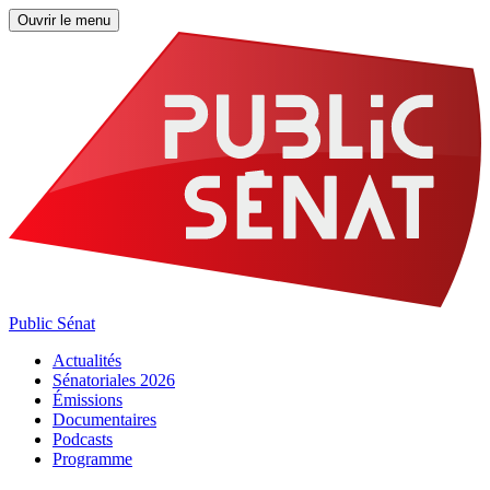
Ouvrir le menu
Public Sénat
Actualités
Sénatoriales 2026
Émissions
Documentaires
Podcasts
Programme