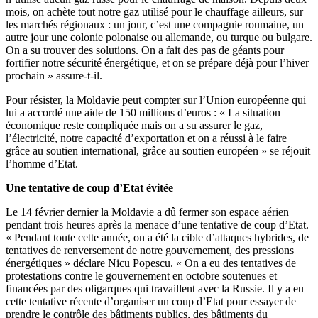
mois, on achète tout notre gaz utilisé pour le chauffage ailleurs, sur
les marchés régionaux : un jour, c’est une compagnie roumaine, un
autre jour une colonie polonaise ou allemande, ou turque ou bulgare.
On a su trouver des solutions. On a fait des pas de géants pour
fortifier notre sécurité énergétique, et on se prépare déjà pour l’hiver
prochain » assure-t-il.
Pour résister, la Moldavie peut compter sur l’Union européenne qui
lui a accordé une aide de 150 millions d’euros : « La situation
économique reste compliquée mais on a su assurer le gaz,
l’électricité, notre capacité d’exportation et on a réussi à le faire
grâce au soutien international, grâce au soutien européen » se réjouit
l’homme d’Etat.
Une tentative de coup d’Etat évitée
Le 14 février dernier la Moldavie a dû fermer son espace aérien
pendant trois heures après la menace d’une tentative de coup d’Etat.
« Pendant toute cette année, on a été la cible d’attaques hybrides, de
tentatives de renversement de notre gouvernement, des pressions
énergétiques » déclare Nicu Popescu. « On a eu des tentatives de
protestations contre le gouvernement en octobre soutenues et
financées par des oligarques qui travaillent avec la Russie. Il y a eu
cette tentative récente d’organiser un coup d’Etat pour essayer de
prendre le contrôle des bâtiments publics, des bâtiments du