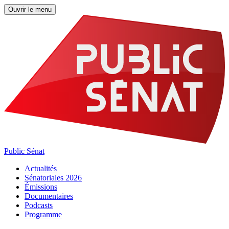
Ouvrir le menu
Public Sénat
Actualités
Sénatoriales 2026
Émissions
Documentaires
Podcasts
Programme