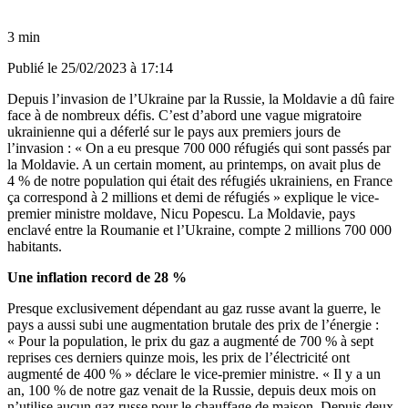
3 min
Publié le
25/02/2023 à 17:14
Depuis l’invasion de l’Ukraine par la Russie, la Moldavie a dû faire
face à de nombreux défis. C’est d’abord une vague migratoire
ukrainienne qui a déferlé sur le pays aux premiers jours de
l’invasion : « On a eu presque 700 000 réfugiés qui sont passés par
la Moldavie. A un certain moment, au printemps, on avait plus de
4 % de notre population qui était des réfugiés ukrainiens, en France
ça correspond à 2 millions et demi de réfugiés » explique le vice-
premier ministre moldave, Nicu Popescu.
La Moldavie, pays
enclavé entre la Roumanie et l’Ukraine, compte 2 millions 700 000
habitants.
Une inflation record de 28 %
Presque exclusivement dépendant au gaz russe avant la guerre,
le
pays a aussi subi une augmentation brutale des prix de l’énergie :
« Pour la population, le prix du gaz a augmenté de 700 % à sept
reprises ces derniers quinze mois, les prix de l’électricité ont
augmenté de 400 % » déclare le vice-premier ministre. « Il y a un
an, 100 % de notre gaz venait de la Russie, depuis deux mois on
n’utilise aucun gaz russe pour le chauffage de maison. Depuis deux