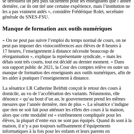
se déroulera un peu plus facilement pour les enseignants que l’année
dernière, car ils ont tiré une certaine expérience, mais l’institution ne
les a pas vraiment aidés », considère Frédérique Rolet, secrétaire
générale du SNES-FSU.
Manque de formation aux outils numériques
« On ne peut pas suivre l’emploi du temps normal de cours, on ne
peut pas imposer des visioconférences aux élèves de 8 heures à
17 heures, l’enseignement à distance nécessite beaucoup de
réorganisation », explique la représentante syndicale, « mais les
délais sont très courts, tout est décidé au dernier moment. »
Dans
son rapport public de 2021
, la Cour des comptes relève en outre un
manque de formation des enseignants aux outils numériques, afin de
les aider à pratiquer l’enseignement à distance.
La sénatrice LR Catherine Belrhiti conçoit le retour des cours à
domicile, au vu de l’accélération des variants. Néanmoins, elle
dénonce « qu’au bout d’un an, le gouvernement prend les mêmes
mesures que l’année dernière, rien de plus ». La sénatrice s’indigne
que rien ne soit fait pour atténuer les effets des cours à la maison,
alors que cette modalité est « extrêmement compliquée pour les
élèves, la plupart d’entre eux ne sont pas équipés. Quand ils sont à la
maison, il n’y a pas toujours suffisamment d’équipements
informatiques à la fois pour les enfants et leurs parents en