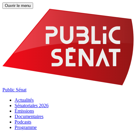
Ouvrir le menu
Public Sénat
Actualités
Sénatoriales 2026
Émissions
Documentaires
Podcasts
Programme