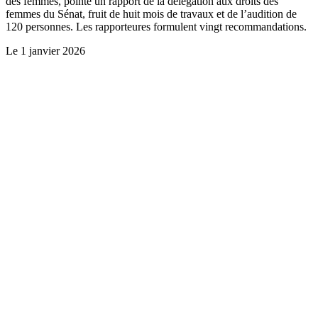
des femmes, pointe un rapport de la délégation aux droits des
femmes du Sénat, fruit de huit mois de travaux et de l’audition de
120 personnes. Les rapporteures formulent vingt recommandations.
Le
1 janvier 2026