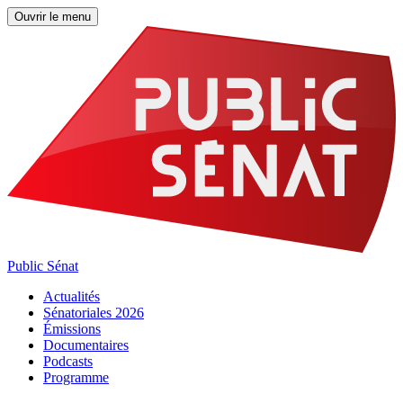
Ouvrir le menu
Public Sénat
Actualités
Sénatoriales 2026
Émissions
Documentaires
Podcasts
Programme