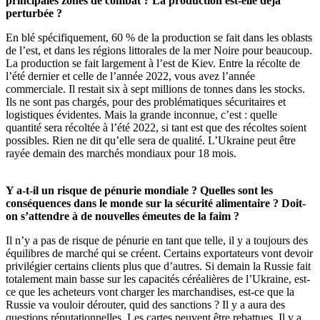
principales zones de combat ? La production est-elle déjà
perturbée ?
En blé spécifiquement, 60 % de la production se fait dans les oblasts
de l’est, et dans les régions littorales de la mer Noire pour beaucoup.
La production se fait largement à l’est de Kiev. Entre la récolte de
l’été dernier et celle de l’année 2022, vous avez l’année
commerciale. Il restait six à sept millions de tonnes dans les stocks.
Ils ne sont pas chargés, pour des problématiques sécuritaires et
logistiques évidentes. Mais la grande inconnue, c’est : quelle
quantité sera récoltée à l’été 2022, si tant est que des récoltes soient
possibles. Rien ne dit qu’elle sera de qualité. L’Ukraine peut être
rayée demain des marchés mondiaux pour 18 mois.
Y a-t-il un risque de pénurie mondiale ? Quelles sont les
conséquences dans le monde sur la sécurité alimentaire ? Doit-
on s’attendre à de nouvelles émeutes de la faim ?
Il n’y a pas de risque de pénurie en tant que telle, il y a toujours des
équilibres de marché qui se créent. Certains exportateurs vont devoir
privilégier certains clients plus que d’autres. Si demain la Russie fait
totalement main basse sur les capacités céréalières de l’Ukraine, est-
ce que les acheteurs vont charger les marchandises, est-ce que la
Russie va vouloir dérouter, quid des sanctions ? Il y a aura des
questions réputationnelles. Les cartes peuvent être rebattues. Il y a