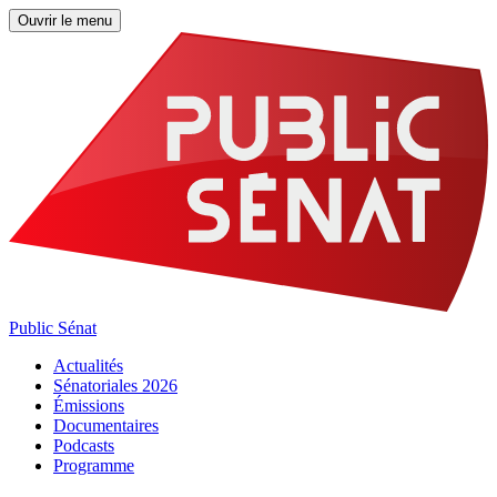
Ouvrir le menu
Public Sénat
Actualités
Sénatoriales 2026
Émissions
Documentaires
Podcasts
Programme