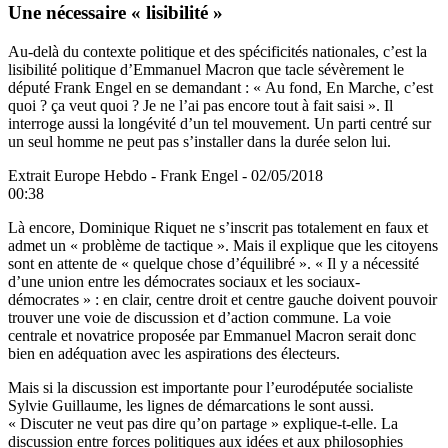
Une nécessaire « lisibilité »
Au-delà du contexte politique et des spécificités nationales, c’est la
lisibilité politique d’Emmanuel Macron que tacle sévèrement le
député Frank Engel en se demandant : « Au fond, En Marche, c’est
quoi ? ça veut quoi ? Je ne l’ai pas encore tout à fait saisi ». Il
interroge aussi la longévité d’un tel mouvement. Un parti centré sur
un seul homme ne peut pas s’installer dans la durée selon lui.
Extrait Europe Hebdo - Frank Engel - 02/05/2018
00:38
Là encore, Dominique Riquet ne s’inscrit pas totalement en faux et
admet un « problème de tactique ». Mais il explique que les citoyens
sont en attente de « quelque chose d’équilibré ». « Il y a nécessité
d’une union entre les démocrates sociaux et les sociaux-
démocrates » : en clair, centre droit et centre gauche doivent pouvoir
trouver une voie de discussion et d’action commune. La voie
centrale et novatrice proposée par Emmanuel Macron serait donc
bien en adéquation avec les aspirations des électeurs.
Mais si la discussion est importante pour l’eurodéputée socialiste
Sylvie Guillaume, les lignes de démarcations le sont aussi.
« Discuter ne veut pas dire qu’on partage » explique-t-elle. La
discussion entre forces politiques aux idées et aux philosophies