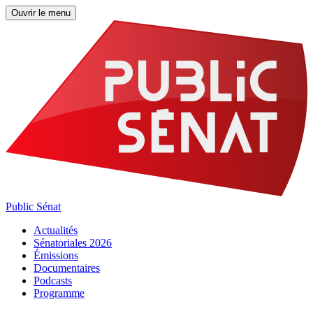
Ouvrir le menu
Public Sénat
Actualités
Sénatoriales 2026
Émissions
Documentaires
Podcasts
Programme