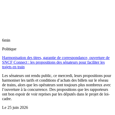
6min
Politique
Harmonisation des titres, garantie de correspondance, ouverture de
SNCF Connect : les propositions des sénateurs pour faciliter les
trajets en train
Les sénateurs ont rendu public, ce mercredi, leurs propositions pour
harmoniser les tarifs et conditions d’achats des billets sur le réseau
de trains, alors que les opérateurs sont toujours plus nombreux avec
l’ouverture à la concurrence. Des propositions que les rapporteurs
ont bon espoir de voir reprises par les députés dans le projet de loi-
cadre.
Le
25 juin 2026