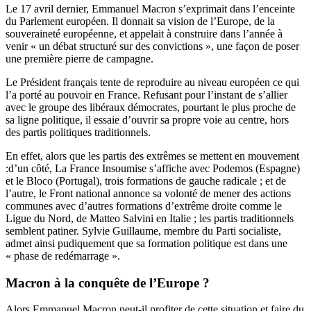
Le 17 avril dernier, Emmanuel Macron s’exprimait dans l’enceinte
du Parlement européen. Il donnait sa vision de l’Europe, de la
souveraineté européenne, et appelait à construire dans l’année à
venir « un débat structuré sur des convictions », une façon de poser
une première pierre de campagne.
Le Président français tente de reproduire au niveau européen ce qui
l’a porté au pouvoir en France. Refusant pour l’instant de s’allier
avec le groupe des libéraux démocrates, pourtant le plus proche de
sa ligne politique, il essaie d’ouvrir sa propre voie au centre, hors
des partis politiques traditionnels.
En effet, alors que les partis des extrêmes se mettent en mouvement
:d’un côté, La France Insoumise s’affiche avec Podemos (Espagne)
et le Bloco (Portugal), trois formations de gauche radicale ; et de
l’autre, le Front national annonce sa volonté de mener des actions
communes avec d’autres formations d’extrême droite comme le
Ligue du Nord, de Matteo Salvini en Italie ; les partis traditionnels
semblent patiner. Sylvie Guillaume, membre du Parti socialiste,
admet ainsi pudiquement que sa formation politique est dans une
« phase de redémarrage ».
Macron à la conquête de l’Europe ?
Alors Emmanuel Macron peut-il profiter de cette situation et faire du