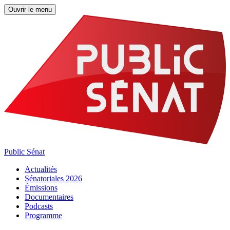
Ouvrir le menu
Public Sénat
Actualités
Sénatoriales 2026
Émissions
Documentaires
Podcasts
Programme