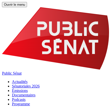
Ouvrir le menu
Public Sénat
Actualités
Sénatoriales 2026
Émissions
Documentaires
Podcasts
Programme