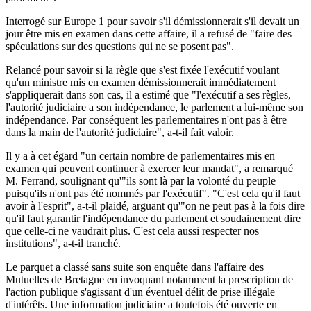
Interrogé sur Europe 1 pour savoir s'il démissionnerait s'il devait un
jour être mis en examen dans cette affaire, il a refusé de "faire des
spéculations sur des questions qui ne se posent pas".
Relancé pour savoir si la règle que s'est fixée l'exécutif voulant
qu'un ministre mis en examen démissionnerait immédiatement
s'appliquerait dans son cas, il a estimé que "l'exécutif a ses règles,
l'autorité judiciaire a son indépendance, le parlement a lui-même son
indépendance. Par conséquent les parlementaires n'ont pas à être
dans la main de l'autorité judiciaire", a-t-il fait valoir.
Il y a à cet égard "un certain nombre de parlementaires mis en
examen qui peuvent continuer à exercer leur mandat", a remarqué
M. Ferrand, soulignant qu'"ils sont là par la volonté du peuple
puisqu'ils n'ont pas été nommés par l'exécutif". "C'est cela qu'il faut
avoir à l'esprit", a-t-il plaidé, arguant qu'"on ne peut pas à la fois dire
qu'il faut garantir l'indépendance du parlement et soudainement dire
que celle-ci ne vaudrait plus. C'est cela aussi respecter nos
institutions", a-t-il tranché.
Le parquet a classé sans suite son enquête dans l'affaire des
Mutuelles de Bretagne en invoquant notamment la prescription de
l'action publique s'agissant d'un éventuel délit de prise illégale
d'intérêts. Une information judiciaire a toutefois été ouverte en