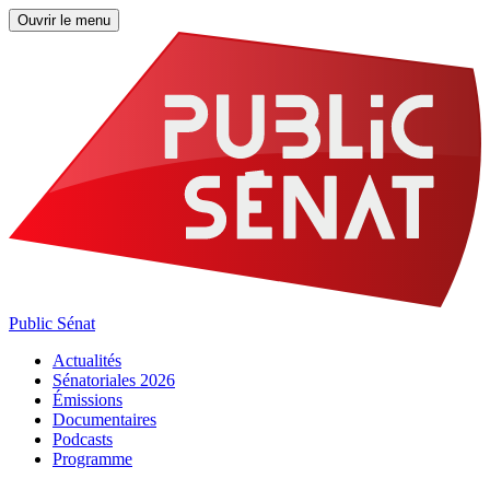
Ouvrir le menu
Public Sénat
Actualités
Sénatoriales 2026
Émissions
Documentaires
Podcasts
Programme