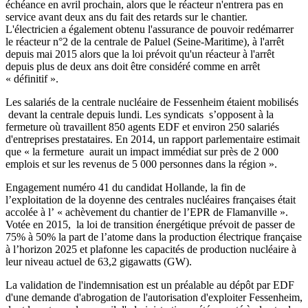
échéance en avril prochain, alors que le réacteur n'entrera pas en
service avant deux ans du fait des retards sur le chantier.
L'électricien a également obtenu l'assurance de pouvoir redémarrer
le réacteur n°2 de la centrale de Paluel (Seine-Maritime), à l'arrêt
depuis mai 2015 alors que la loi prévoit qu'un réacteur à l'arrêt
depuis plus de deux ans doit être considéré comme en arrêt
« définitif ».
Les salariés de la centrale nucléaire de Fessenheim étaient mobilisés
devant la centrale depuis lundi. Les syndicats s’opposent à la
fermeture où travaillent 850 agents EDF et environ 250 salariés
d'entreprises prestataires. En 2014,
un rapport parlementaire
estimait
que « la fermeture aurait un impact immédiat sur près de 2 000
emplois et sur les revenus de 5 000 personnes dans la région ».
Engagement numéro 41 du candidat Hollande, la fin de
l’exploitation de la doyenne des centrales nucléaires françaises était
accolée à l’ « achèvement du chantier de l’EPR de Flamanville ».
Votée en 2015, la loi de transition énergétique prévoit de passer de
75% à 50% la part de l’atome dans la production électrique française
à l’horizon 2025 et plafonne les capacités de production nucléaire à
leur niveau actuel de 63,2 gigawatts (GW).
La validation de l'indemnisation est un préalable au dépôt par EDF
d'une demande d'abrogation de l'autorisation d'exploiter Fessenheim,