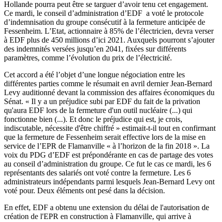
Hollande pourra peut être se targuer d’avoir tenu cet engagement.
Ce mardi, le conseil d’administration d’EDF a voté le protocole
d’indemnisation du groupe consécutif à la fermeture anticipée de
Fessenheim. L’Etat, actionnaire à 85% de l’électricien, devra verser
à EDF plus de 450 millions d’ici 2021. Auxquels pourront s’ajouter
des indemnités versées jusqu’en 2041, fixées sur différents
paramètres, comme l’évolution du prix de l’électricité.
Cet accord a été l’objet d’une longue négociation entre les
différentes parties comme le résumait
en avril dernier
Jean-Bernard
Levy auditionné devant la commission des affaires économiques du
Sénat. « Il y a un préjudice subi par EDF du fait de la privation
qu'aura EDF lors de la fermeture d'un outil nucléaire (...) qui
fonctionne bien (...). Et donc le préjudice qui est, je crois,
indiscutable, nécessite d'être chiffré » estimait-t-il tout en confirmant
que la fermeture de Fessenheim serait effective lors de la mise en
service de l’EPR de Flamanville « à l’horizon de la fin 2018 ». La
voix du PDG d’EDF est prépondérante en cas de partage des votes
au conseil d’administration du groupe. Ce fut le cas ce mardi, les 6
représentants des salariés ont voté contre la fermeture. Les 6
administrateurs indépendants parmi lesquels Jean-Bernard Levy ont
voté pour. Deux éléments ont pesé dans la décision.
En effet, EDF a obtenu une extension du délai de l'autorisation de
création de l'EPR en construction à Flamanville, qui arrive à