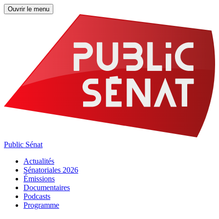
Ouvrir le menu
Public Sénat
Actualités
Sénatoriales 2026
Émissions
Documentaires
Podcasts
Programme